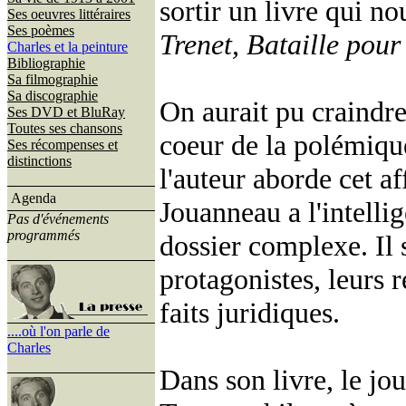
sortir un livre qui n
Ses oeuvres littéraires
Ses poèmes
Trenet, Bataille pour
Charles et la peinture
Bibliographie
Sa filmographie
Sa discographie
On aurait pu craindre
Ses DVD et BluRay
Toutes ses chansons
coeur de la polémique
Ses récompenses et
distinctions
l'auteur aborde cet a
Agenda
Jouanneau a l'intelli
Pas d'événements
programmés
dossier complexe. Il 
protagonistes, leurs 
faits juridiques.
....où l'on parle de
Charles
Dans son livre, le jo