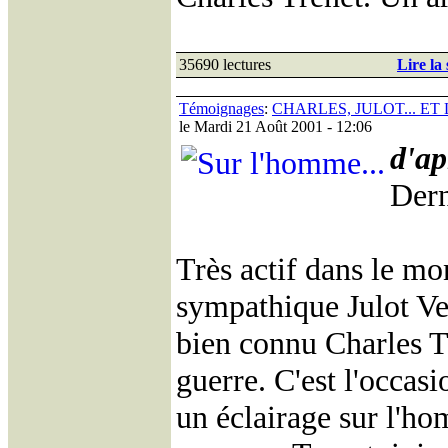
35690 lectures
Lire la 
Témoignages
:
CHARLES, JULOT... ET
le Mardi 21 Août 2001 - 12:06
d'ap
Dern
Très actif dans le mo
sympathique Julot Ver
bien connu Charles Tre
guerre. C'est l'occas
un éclairage sur l'h