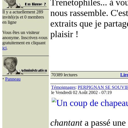
Trenetophiles... à vou
nous rassemble. C'est 
Il y a actuellement 289
invité(e)s et 0 membres
extraits que je parta
en ligne
plaisir !
Vous êtes un visiteur
anonyme. Inscrivez-vous
gratuitement en cliquant
ici
.
70389 lectures
Lire
·
Panneau
Témoignages
:
PERPIGNAN SE SOUVIE
le Vendredi 02 Août 2002 - 07:19
chantant
a passé une 