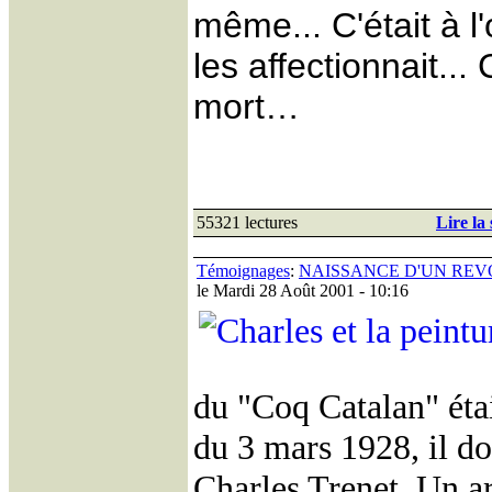
même... C'était à l
les affectionnait..
mort…
55321 lectures
Lire la 
Témoignages
:
NAISSANCE D'UN RE
le Mardi 28 Août 2001 - 10:16
du "Coq Catalan" éta
du 3 mars 1928, il do
Charles Trenet. Un a