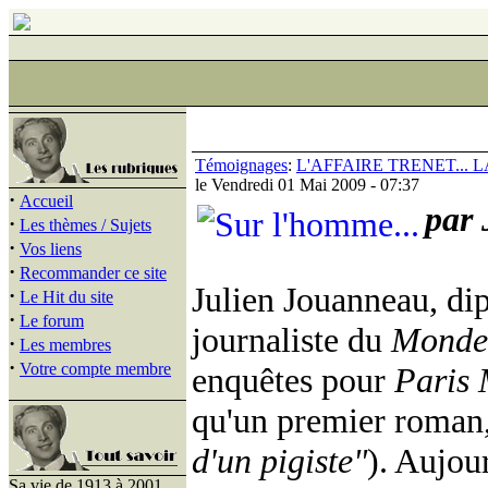
Témoignages
:
L'AFFAIRE TRENET...
le Vendredi 01 Mai 2009 - 07:37
·
Accueil
par
·
Les thèmes / Sujets
·
Vos liens
·
Recommander ce site
Julien Jouanneau, di
·
Le Hit du site
·
Le forum
journaliste du
Monde 
·
Les membres
·
Votre compte membre
enquêtes pour
Paris
qu'un premier roman,
d'un pigiste"
). Aujou
Sa vie de 1913 à 2001