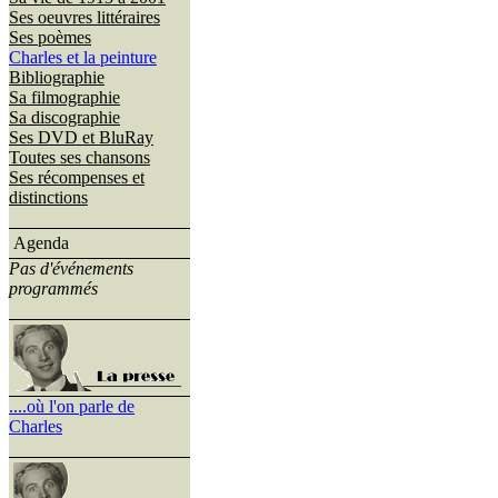
Ses oeuvres littéraires
Ses poèmes
Charles et la peinture
Bibliographie
Sa filmographie
Sa discographie
Ses DVD et BluRay
Toutes ses chansons
Ses récompenses et
distinctions
Agenda
Pas d'événements
programmés
....où l'on parle de
Charles