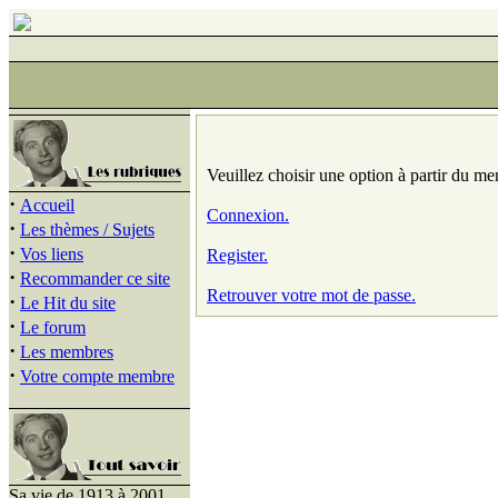
Veuillez choisir une option à partir du me
·
Accueil
Connexion.
·
Les thèmes / Sujets
·
Vos liens
Register.
·
Recommander ce site
Retrouver votre mot de passe.
·
Le Hit du site
·
Le forum
·
Les membres
·
Votre compte membre
Sa vie de 1913 à 2001