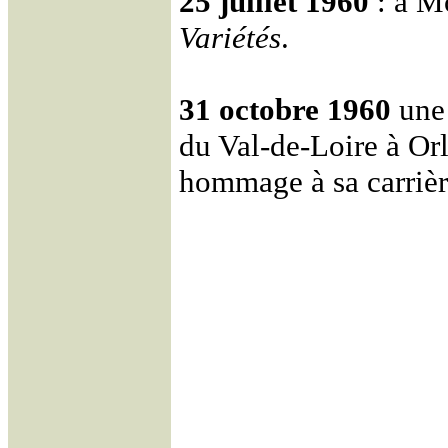
25 juillet 1960
: à M
Variétés
.
31 octobre 1960
une 
du Val-de-Loire à Or
hommage à sa carrièr