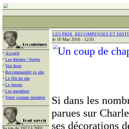
LES PRIX, RECOMPENSES ET DIS
le 10 Mar 2016 - 12:01
·
Accueil
·
Les thèmes / Sujets
·
Vos liens
·
Recommander ce site
·
Le Hit du site
·
Le forum
·
Les membres
·
Si dans les nomb
Votre compte membre
parues sur Charles
ses décorations d
Sa vie de 1913 à 2001