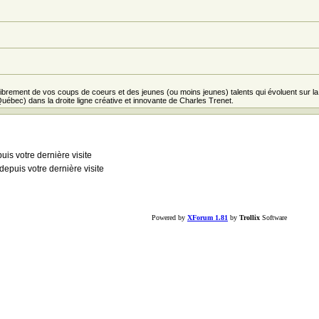
librement de vos coups de coeurs et des jeunes (ou moins jeunes) talents qui évoluent sur l
ébec) dans la droite ligne créative et innovante de Charles Trenet.
s votre dernière visite
puis votre dernière visite
Powered by
XForum 1.81
by
Trollix
Software