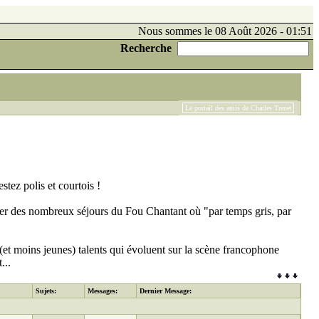
Nous sommes le 08 Août 2026 - 01:51
Recherche
Le portail des amis de Charles Trenet
tez polis et courtois !
er des nombreux séjours du Fou Chantant où "par temps gris, par
et moins jeunes) talents qui évoluent sur la scène francophone
...
Sujets:
Messages:
Dernier Message: