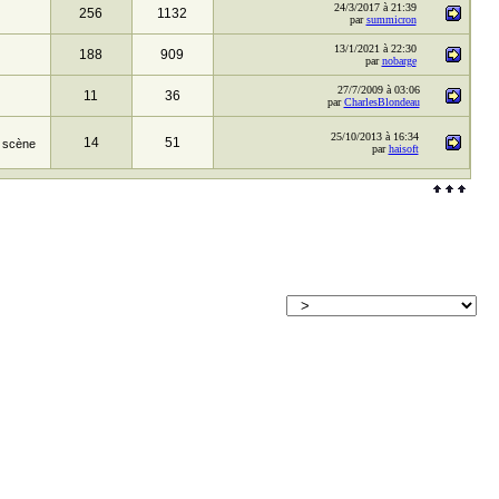
24/3/2017 à 21:39
256
1132
par
summicron
13/1/2021 à 22:30
188
909
par
nobarge
27/7/2009 à 03:06
11
36
par
CharlesBlondeau
25/10/2013 à 16:34
14
51
a scène
par
haisoft