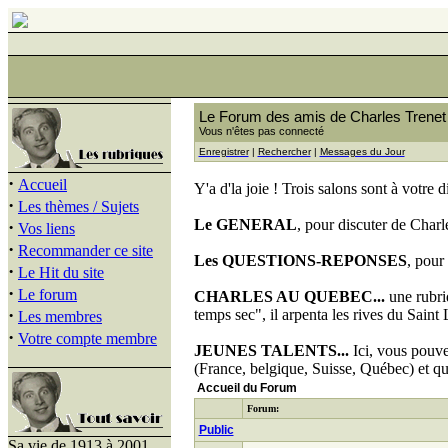
Le Forum des amis de Charles Trenet
Vous n'êtes pas connecté
Enregistrer
|
Rechercher
|
Messages du Jour
·
Accueil
Y'a d'la joie ! Trois salons sont à votre d
·
Les thèmes / Sujets
Le GENERAL
, pour discuter de Charl
·
Vos liens
·
Recommander ce site
Les QUESTIONS-REPONSES
, pour
·
Le Hit du site
·
Le forum
CHARLES AU QUEBEC...
une rubri
·
temps sec", il arpenta les rives du Saint 
Les membres
·
Votre compte membre
JEUNES TALENTS...
Ici, vous pouve
(France, belgique, Suisse, Québec) et qui
Accueil du Forum
Forum:
Public
Sa vie de 1913 à 2001