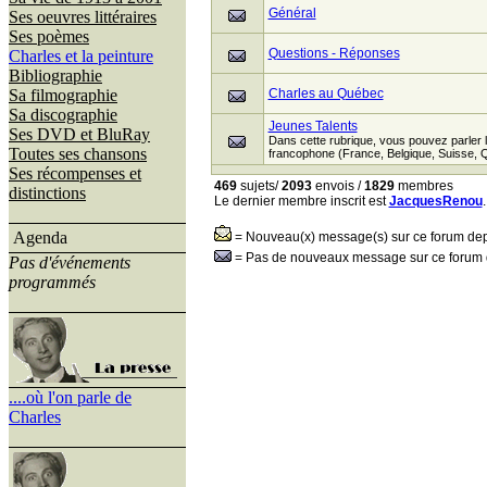
Général
Ses oeuvres littéraires
Ses poèmes
Questions - Réponses
Charles et la peinture
Bibliographie
Sa filmographie
Charles au Québec
Sa discographie
Jeunes Talents
Ses DVD et BluRay
Dans cette rubrique, vous pouvez parler 
Toutes ses chansons
francophone (France, Belgique, Suisse, Qu
Ses récompenses et
469
sujets/
2093
envois /
1829
membres
distinctions
Le dernier membre inscrit est
JacquesRenou
.
Agenda
= Nouveau(x) message(s) sur ce forum depui
= Pas de nouveaux message sur ce forum de
Pas d'événements
programmés
....où l'on parle de
Charles