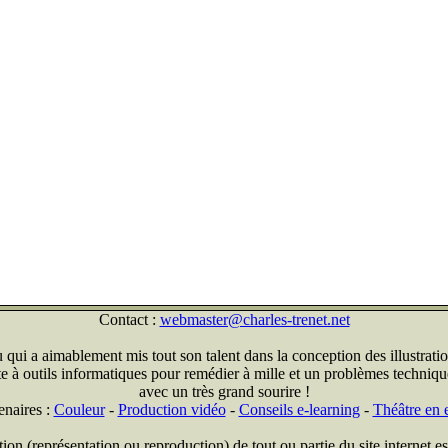
Contact :
webmaster@charles-trenet.net
qui a aimablement mis tout son talent dans la conception des illustratio
ite à outils informatiques pour remédier à mille et un problèmes technique
avec un très grand sourire !
enaires :
Couleur
-
Production vidéo
-
Conseils e-learning
-
Théâtre en e
on (représentation ou reproduction) de tout ou partie du site internet est