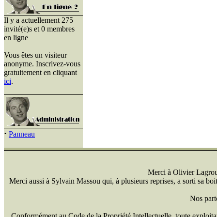
Il y a actuellement 275
invité(e)s et 0 membres
en ligne
Vous êtes un visiteur
anonyme. Inscrivez-vous
gratuitement en cliquant
ici
.
·
Panneau
Merci à Olivier Lagrou 
Merci aussi à Sylvain Massou qui, à plusieurs reprises, a sorti sa bo
Nos part
Conformément au Code de la Propriété Intellectuelle, toute exploitati