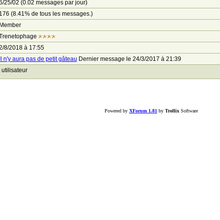
6/25/02 (0.02 messages par jour)
176 (8.41% de tous les messages.)
Member
Trenetophage
2/8/2018 à 17:55
Il n'y aura pas de petit gâteau
Dernier message le 24/3/2017 à 21:39
tilisateur
Powered by
XForum 1.81
by
Trollix
Software