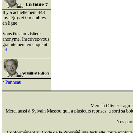
Il y a actuellement 443
invité(e)s et 0 membres
en ligne
Vous êtes un visiteur
anonyme. Inscrivez-vous
gratuitement en cliquant
ici
.
·
Panneau
Merci à Olivier Lagrou 
Merci aussi à Sylvain Massou qui, à plusieurs reprises, a sorti sa bo
Nos part
Conformément au Code de la Propriété Intellectuelle, toute exploitati