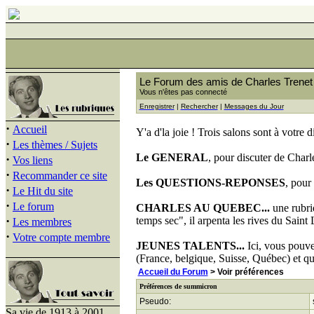
Le Forum des amis de Charles Trenet
Vous n'êtes pas connecté
Enregistrer
|
Rechercher
|
Messages du Jour
·
Accueil
Y'a d'la joie ! Trois salons sont à votre d
·
Les thèmes / Sujets
Le GENERAL
, pour discuter de Charl
·
Vos liens
·
Recommander ce site
Les QUESTIONS-REPONSES
, pour
·
Le Hit du site
·
Le forum
CHARLES AU QUEBEC...
une rubri
·
temps sec", il arpenta les rives du Saint 
Les membres
·
Votre compte membre
JEUNES TALENTS...
Ici, vous pouve
(France, belgique, Suisse, Québec) et qui
Accueil du Forum
> Voir préférences
Préférences de summicron
Pseudo:
Sa vie de 1913 à 2001