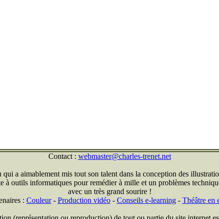
Contact :
webmaster@charles-trenet.net
qui a aimablement mis tout son talent dans la conception des illustratio
ite à outils informatiques pour remédier à mille et un problèmes technique
avec un très grand sourire !
enaires :
Couleur
-
Production vidéo
-
Conseils e-learning
-
Théâtre en e
on (représentation ou reproduction) de tout ou partie du site internet est