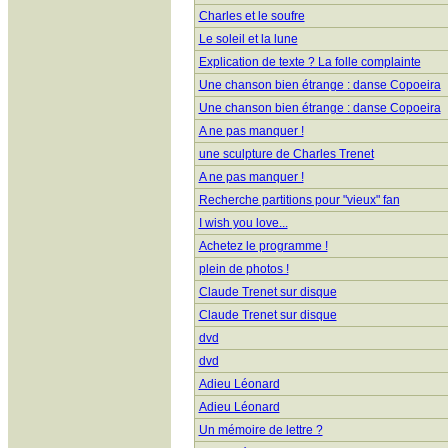
Charles et le soufre
Le soleil et la lune
Explication de texte ? La folle complainte
Une chanson bien étrange : danse Copoeira
Une chanson bien étrange : danse Copoeira
A ne pas manquer !
une sculpture de Charles Trenet
A ne pas manquer !
Recherche partitions pour "vieux" fan
I wish you love...
Achetez le programme !
plein de photos !
Claude Trenet sur disque
Claude Trenet sur disque
dvd
dvd
Adieu Léonard
Adieu Léonard
Un mémoire de lettre ?