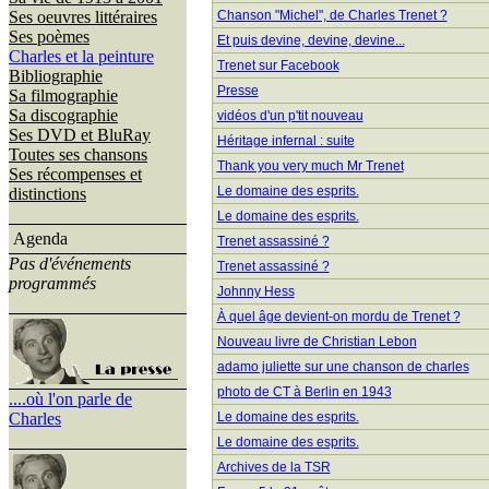
Ses oeuvres littéraires
Chanson "Michel", de Charles Trenet ?
Ses poèmes
Et puis devine, devine, devine...
Charles et la peinture
Trenet sur Facebook
Bibliographie
Presse
Sa filmographie
Sa discographie
vidéos d'un p'tit nouveau
Ses DVD et BluRay
Héritage infernal : suite
Toutes ses chansons
Thank you very much Mr Trenet
Ses récompenses et
Le domaine des esprits.
distinctions
Le domaine des esprits.
Agenda
Trenet assassiné ?
Pas d'événements
Trenet assassiné ?
programmés
Johnny Hess
À quel âge devient-on mordu de Trenet ?
Nouveau livre de Christian Lebon
adamo juliette sur une chanson de charles
photo de CT à Berlin en 1943
....où l'on parle de
Charles
Le domaine des esprits.
Le domaine des esprits.
Archives de la TSR