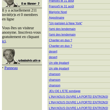
France5 le 31 août
France5 le 31 août
Il y a actuellement 211
Marjorie Noel
invité(e)s et 0 membres
Appolinaire
en ligne
"Un parisien à New York"
Vous êtes un visiteur
l'ami des lendemain
anonyme. Inscrivez-vous
l'ami des lendemain
gratuitement en cliquant
Chanter en duo ?
ici
.
Chanter en duo ?
desert
desert
Un site épatant
·
Panneau
Un site épatant
chanson
chanson
chanson
JEU DE L'ETE sondage
L'INA NOUS OUVRE LA PORTE! ENTRONS!
L'INA NOUS OUVRE LA PORTE! ENTRONS!
L'INA NOUS OUVRE LA PORTE! ENTRONS!