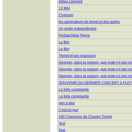
Adieu Léonard
13 MAI
Chanson
les admirateurs de trenet et des autres
Un jardin extraordinaire
Portrait Abbé Pierre
Le film
Le film
Trenet et ses chansons
Georges, dans ta maison, que reste-t-il des 
Georges, dans ta maison, que reste-t-il des 
Georges, dans ta maison, que reste-t-il des 
SOUVENIR DU DERNIER CONCERT à PLEY
La folle complainte
La folle complainte
rien à dire
C'est un jeu!
100 Chansons de Charles Trenet
Test
Test