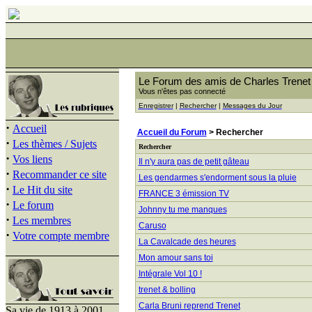
Le Forum des amis de Charles Trenet
Vous n'êtes pas connecté
Enregistrer
|
Rechercher
|
Messages du Jour
·
Accueil
Accueil du Forum
> Rechercher
·
Les thèmes / Sujets
Rechercher
·
Vos liens
Il n'y aura pas de petit gâteau
·
Recommander ce site
Les gendarmes s'endorment sous la pluie
·
Le Hit du site
FRANCE 3 émission TV
·
Le forum
Johnny tu me manques
·
Les membres
Caruso
·
Votre compte membre
La Cavalcade des heures
Mon amour sans toi
Intégrale Vol 10 !
trenet & bolling
Carla Bruni reprend Trenet
Sa vie de 1913 à 2001