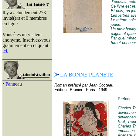
J’écrivais cet
Ce livre est r
Et puis, un jour
Il y a actuellement 273
Les lettres avai
invité(e)s et 0 membres
Le même soleil
en ligne
jeune.
Un tiroir bourg
pages et quand
Vous êtes un visiteur
Par quel mirac
anonyme. Inscrivez-vous
furent connues
gratuitement en cliquant
ici
.
LA BONNE PLANETE
·
Panneau
Roman préfacé par Jean Cocteau
Editions Brunier - Paris - 1949.
Préface :
Charles Tr
deviennent
deviennent
Bref, Tre
Charles Tr
impasses q
écarlate, 