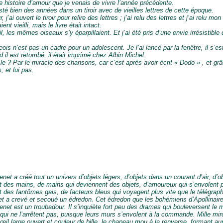
te histoire d’amour que je venais de vivre l’année précédente.
esté bien des années dans un tiroir avec de vieilles lettres de cette époque.
, j’ai ouvert le tiroir pour relire des lettres ; j’ai relu des lettres et j’ai relu mon 
ent vieilli, mais le livre était intact.
, les mêmes oiseaux s’y éparpillaient. Et j’ai été pris d’une envie irrésistible 
eois n’est pas un cadre pour un adolescent. Je l’ai lancé par la fenêtre, il s’es
 il est retombé, il était imprimé chez Albin Michel.
le ? Par le miracle des chansons, car c’est après avoir écrit « Dodo » , et grâc
, et lui pas.
enet a créé tout un univers d’objets légers, d’objets dans un courant d’air, d’ob
 des mains, de mains qui deviennent des objets, d’amoureux qui s’envolent p
 des fantômes gais, de facteurs bleus qui voyagent plus vite que le télégrap
net a crevé et secoué un édredon. Cet édredon que les bohémiens d’Apollinai
enet est un troubadour. Il s’inquiète fort peu des drames qui bouleversent le 
ui ne l’arrêtent pas, puisque leurs murs s’envolent à la commande. Mille miroi
l’œil large ouvert et couleur de bille, le chapeau mou à la renverse, formant au