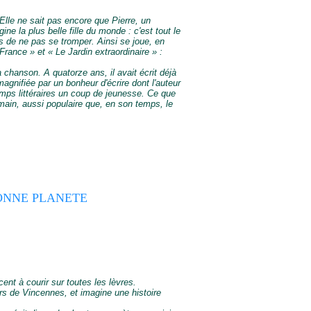
Elle ne sait pas encore que Pierre, un
e la plus belle fille du monde : c'est tout le
ins de ne pas se tromper. Ainsi se joue, en
rance » et « Le Jardin extraordinaire » :
 chanson. A quatorze ans, il avait écrit déjà
magnifiée par un bonheur d'écrire dont l'auteur
emps littéraires un coup de jeunesse. Ce que
emain, aussi populaire que, en son temps, le
BONNE PLANETE
nt à courir sur toutes les lèvres.
urs de Vincennes, et imagine une histoire