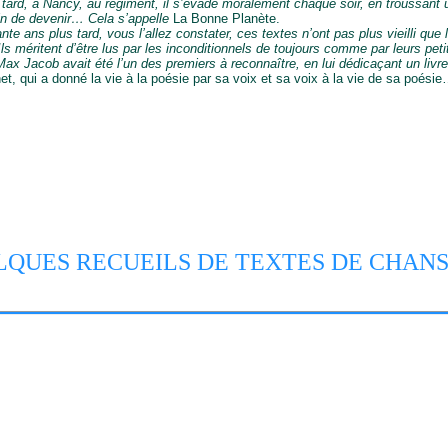
tard, à Nancy, au régiment, il s’évade moralement chaque soir, en troussant 
rain de devenir… Cela s’appelle
La Bonne Planète.
te ans plus tard, vous l’allez constater, ces textes n’ont pas plus vieilli que
ls méritent d’être lus par les inconditionnels de toujours comme par leurs peti
ax Jacob avait été l’un des premiers à reconnaître, en lui dédicaçant un livr
et, qui a donné la vie à la poésie par sa voix et sa voix à la vie de sa poési
LQUES RECUEILS DE TEXTES DE CHAN