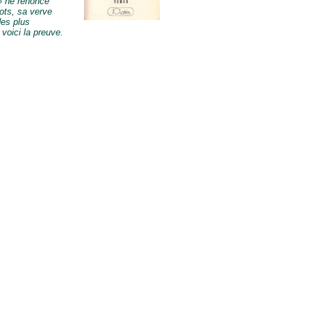
» ne renonce
ots, sa verve
des plus
voici la preuve.