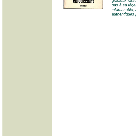
gracieux fant
pas à sa lége
intarrissable
authentiques 