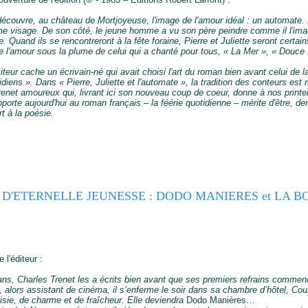
 découvre, au château de Mortjoyeuse, l'image de l'amour idéal : un automate. 
e visage. De son côté, le jeune homme a vu son père peindre comme il l'imagin
tte. Quand ils se rencontreront à la fête foraine, Pierre et Juliette seront certa
 l'amour sous la plume de celui qui a chanté pour tous, « La Mer », « Douce F
eur cache un écrivain-né qui avait choisi l'art du roman bien avant celui de la
diens ». Dans « Pierre, Juliette et l'automate », la tradition des conteurs est 
Trenet amoureux qui, livrant ici son nouveau coup de coeur, donne à nos print
porte aujourd'hui au roman français – la féérie quotidienne – mérite d'être, d
t à la poésie.
D'ETERNELLE JEUNESSE : DODO MANIERES et LA 
 l'éditeur :
s, Charles Trenet les a écrits bien avant que ses premiers refrains commence
, alors assistant de cinéma, il s’enferme le soir dans sa chambre d’hôtel, Co
aisie, de charme et de fraîcheur. Elle deviendra
Dodo Manières…