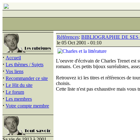
Références
:
BIBLIOGRAPHIE DE SES
le 05 Oct 2001 - 01:10
·
Accueil
L'oeuvre d'écrivain de Charles Trenet est s
·
Les thèmes / Sujets
romans. Ces petits bijoux surréalistes, asse
·
Vos liens
·
Retrouvez ici les titres et références de to
Recommander ce site
choisis.
·
Le Hit du site
Cette liste n'est pas exhaustive mais vous t
·
Le forum
·
Les membres
·
Votre compte membre
Sa vie de 1913 à 2001