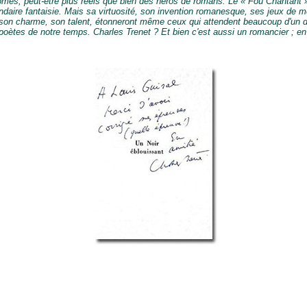
ômes, peut-être plus réels que bien des héros de romans. Le « Fou Chantant 
ndaire fantaisie. Mais sa virtuosité, son invention romanesque, ses jeux de m
, son charme, son talent, étonneront même ceux qui attendent beaucoup d'un 
poètes de notre temps. Charles Trenet ? Et bien c'est aussi un romancier ; en 