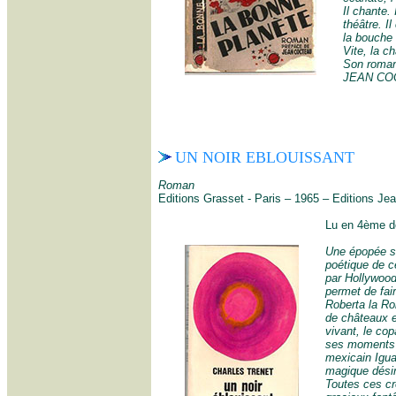
Il chante.
théâtre. I
la bouche 
Vite, la c
Son roman 
JEAN COC
UN NOIR EBLOUISSANT
Roman
Editions Grasset - Paris – 1965 – Editions Je
Lu en 4ème de
Une épopée sur
poétique de c
par Hollywood
permet de fai
Roberta la Ro
de châteaux en
vivant, le co
ses moments 
mexicain Igual
magique désin
Toutes ces cr