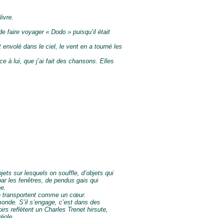
livre.
de faire voyager « Dodo » puisqu’il était
t envolé dans le ciel, le vent en a tourné les
e à lui, que j’ai fait des chansons. Elles
jets sur lesquels on souffle, d’objets qui
ar les fenêtres, de pendus gais qui
he.
re transportent comme un cœur.
monde. S’il s’engage, c’est dans des
rs reflètent un Charles Trenet hirsute,
réole.