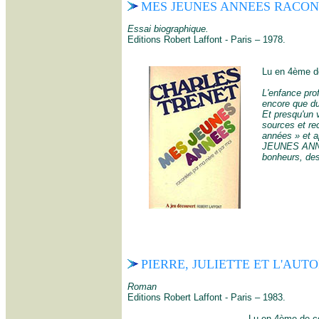
MES JEUNES ANNEES RACON
Essai biographique.
Editions Robert Laffont - Paris – 1978.
Lu en 4ème de
L'enfance prof
encore que du
Et presqu'un 
sources et re
années » et a
JEUNES ANNEE
bonheurs, des
PIERRE, JULIETTE ET L'AUT
Roman
Editions Robert Laffont - Paris – 1983.
Lu en 4ème de cou