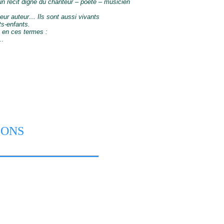
un récit digne du chanteur – poète – musicien
 leur auteur… Ils sont aussi vivants
ts-enfants.
e en ces termes :
e…
SONS