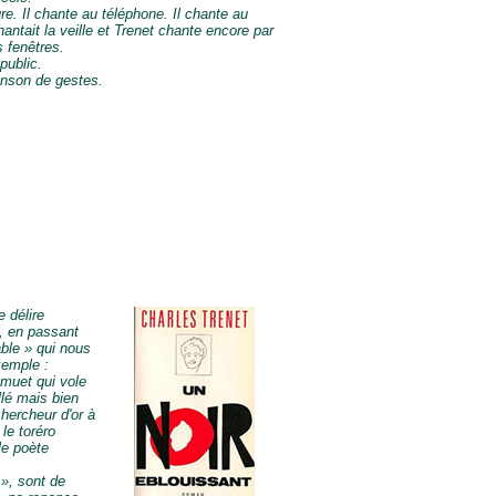
ure. Il chante au téléphone. Il chante au
hantait la veille et Trenet chante encore par
s fenêtres.
public.
anson de gestes.
e délire
, en passant
ble » qui nous
xemple :
 muet qui vole
llé mais bien
hercheur d'or à
le toréro
le poète
», sont de