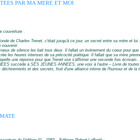
TEES PAR MA MERE ET MOI
 couverture :
onde de Charles Trenet, c'était jusqu'à ce jour, un secret entre sa mère et lui
 souvenir.
voeux de silence les liait tous deux. Il fallait un événement du coeur pour que
crée les heures intenses de sa précocité poétique. Il fallait que sa mère pre
ppelle une réponse pour que Trenet ose s'affirmer une seconde fois écrivain..
S succède à SES JEUNES ANNEES, une voix à l'autre – Livre de toutes l
 déchirements et des secrets, fruit d'une alliance intime de l'humour et de la 
OMATE
verture de l'édition (© - 1983 – Editions Robert Laffont) :