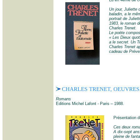
Un jour, Juliette
baladin, a le mêm
portrait de Julie
1983, le roman de
Charles Trenet.
Le poète composit
« Les Dieux quoti
a le secret. Un 
Charles Trenet ap
cadeau de Préver
CHARLES TRENET, OEUVRES 
Romans
Editions Michel Lafont - Paris – 1988.
Présentation de
Ces deux roman
A dix-sept ans
pleine de fant