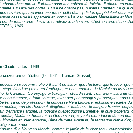
 Il chante dans son lit. Il chante dans son cabinet de toilette. Il chante en voit
l chante sur l’aile des ondes. Et s’il ne chante pas, d’autres chantent ce qu’il c
des ouvriers qui repavent une rue et celle des cyclistes qui pédalent sous no
hanson cesse de lui appartenir et, comme
La Mer,
devient Marseillaise et bien 
est du même ordre. Lisez-le et relisez-le à l’envers. C’est le verso d’une ch
TEAU, 1949.
an-Claude Lattès - 1989
 couverture de l'édition (© - 1964 – Bernard Grasset) :
réaliste se résume-t-elle ? Il suffit de savoir que l'histoire, que le rêve, que l
e nègre blond se passe en Amérique, et nous entraine de Virginie au Mexique
 et le Canada... Ce voyage extravagant, étourdissant, c'est une « Java du dia
re connaissance, à toute vitesse, avec des personnages pittoresques sans e
berte, vamp de profession, la princesse Vera Lakolère, richissime vedette du
 studios, son fils Pastrinet, illégitime et facétieux, le sanglier Bernier, empai
pain d'enfance Fargone, la logeuse québecquoise Burinette, le curé Bobelard, c
perdus, Madame Jomberai de Gombeveau, voyante extra-lucide de son état, 
 Mortales et, bien entendu, l'âme de cette aventure, le fantasque diable d'or, 
tégré par erreur...
éatures d'un Nouveau Monde, comme le jardin de la chanson « extraordinaire 