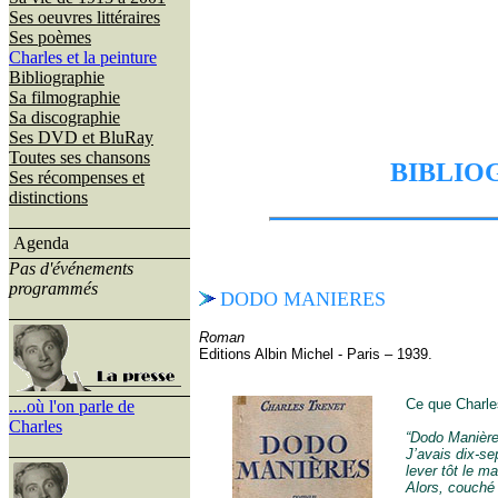
Ses oeuvres littéraires
Ses poèmes
Charles et la peinture
Bibliographie
Sa filmographie
Sa discographie
Ses DVD et BluRay
Toutes ses chansons
BIBLIO
Ses récompenses et
distinctions
Agenda
Pas d'événements
programmés
DODO MANIERES
Roman
Editions Albin Michel - Paris – 1939.
Ce que Charles
....où l'on parle de
Charles
“Dodo Manière
J’avais dix-se
lever tôt le ma
Alors, couché 