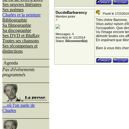
Ses oeuvres littéraires
Ses poèmes
DucdeBarbarency
Posté le 17/2/2014
Charles et la peinture
Membre junior
Bibliographie
Très chère Baronne,
Vous aviez raison d'ê
Sa filmographie
l'occupation. Que des
Sa discographie
Vu l'image encore ter
Messages: 4
Ses DVD et BluRay
démolir toutes ces af
Inscrit(e) le: 1/1/2014
En espérant que Mons
Toutes ses chansons
Statut:
Déconnecté(e)
Ses récompenses et
Bien à vous très cher
distinctions
Agenda
Pas d'événements
programmés
....où l'on parle de
Charles