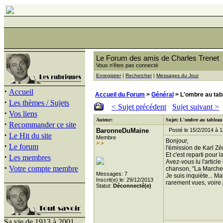
Le Forum des amis de Charles Trenet
Vous n'êtes pas connecté
Enregistrer
|
Rechercher
|
Messages du Jour
·
Accueil
Accueil du Forum
>
Général
> L'ombre au tab
·
Les thèmes / Sujets
< Sujet précédent
Sujet suivant >
·
Vos liens
Auteur:
Sujet: L'ombre au tableau
·
Recommander ce site
BaronneDuMaine
Posté le 15/2/2014 à 1
·
Le Hit du site
Membre
Bonjour,
·
Le forum
l'émission de Karl Zé
Et c'est reparti pour l
·
Les membres
Avez-vous lu l'articl
·
Votre compte membre
chanson, "La Marche 
Messages: 7
Je suis inquiète... M
Inscrit(e) le: 29/12/2013
rarement vues, voire 
Statut:
Déconnecté(e)
Sa vie de 1913 à 2001