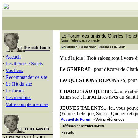
Le Forum des amis de Charles Trenet
Vous n'êtes pas connecté
Enregistrer
|
Rechercher
|
Messages du Jour
·
Accueil
Y'a d'la joie ! Trois salons sont à votre d
·
Les thèmes / Sujets
Le GENERAL
, pour discuter de Charl
·
Vos liens
·
Recommander ce site
Les QUESTIONS-REPONSES
, pour
·
Le Hit du site
·
Le forum
CHARLES AU QUEBEC...
une rubri
·
temps sec", il arpenta les rives du Saint 
Les membres
·
Votre compte membre
JEUNES TALENTS...
Ici, vous pouve
(France, belgique, Suisse, Québec) et qui
Accueil du Forum
> Voir préférences
Préférences de BaronneDuMaine
Pseudo:
Sa vie de 1913 à 2001