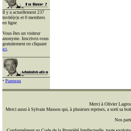
Il y a actuellement 237
invité(e)s et 0 membres
en ligne
Vous êtes un visiteur
anonyme. Inscrivez-vous
gratuitement en cliquant
ici
.
·
Panneau
Merci à Olivier Lagrou 
Merci aussi à Sylvain Massou qui, à plusieurs reprises, a sorti sa bo
Nos part
Conformément au Code de la Propriété Intellectuelle, toute exploitati