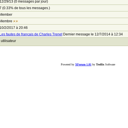
12/29/13 (0 messages par jour)
7 (0.33% de tous les messages.)
Member
Membre
10/2/2017 à 20:46
Les fautes de français de Charles Trenet
Dernier message le 12/7/2014 à 12:34
tilisateur
Powered by
XForum 1.81
by
Trollix
Software