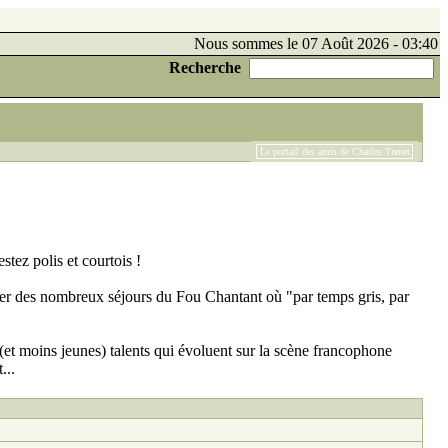
Nous sommes le 07 Août 2026 - 03:40
Recherche
Le portail des amis de Charles Trenet
tez polis et courtois !
er des nombreux séjours du Fou Chantant où "par temps gris, par
et moins jeunes) talents qui évoluent sur la scène francophone
...