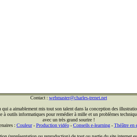
Contact :
webmaster@charles-trenet.net
qui a aimablement mis tout son talent dans la conception des illustratio
ite à outils informatiques pour remédier à mille et un problèmes technique
avec un très grand sourire !
enaires :
Couleur
-
Production vidéo
-
Conseils e-learning
-
Théâtre en e
on (représentation ou reproduction) de tout ou partie du site internet est