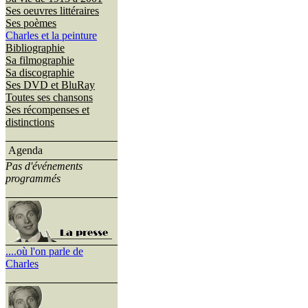
Ses oeuvres littéraires
Ses poèmes
Charles et la peinture
Bibliographie
Sa filmographie
Sa discographie
Ses DVD et BluRay
Toutes ses chansons
Ses récompenses et
distinctions
Agenda
Pas d'événements
programmés
....où l'on parle de
Charles