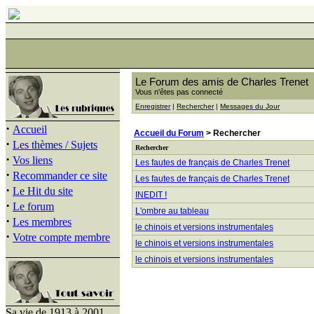
Le Forum des amis de Charles Trenet
Vous n'êtes pas connecté
Enregistrer
|
Rechercher
|
Messages du Jour
·
Accueil
Accueil du Forum
> Rechercher
·
Les thèmes / Sujets
Rechercher
·
Vos liens
Les fautes de français de Charles Trenet
·
Recommander ce site
Les fautes de français de Charles Trenet
·
Le Hit du site
INEDIT !
·
Le forum
L'ombre au tableau
·
Les membres
le chinois et versions instrumentales
·
Votre compte membre
le chinois et versions instrumentales
le chinois et versions instrumentales
Sa vie de 1913 à 2001