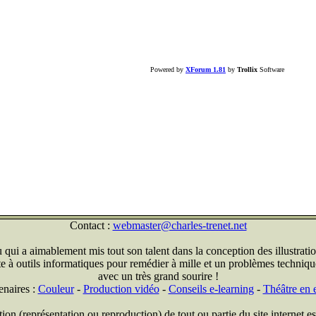
Powered by
XForum 1.81
by
Trollix
Software
Contact :
webmaster@charles-trenet.net
qui a aimablement mis tout son talent dans la conception des illustratio
ite à outils informatiques pour remédier à mille et un problèmes technique
avec un très grand sourire !
enaires :
Couleur
-
Production vidéo
-
Conseils e-learning
-
Théâtre en e
on (représentation ou reproduction) de tout ou partie du site internet est