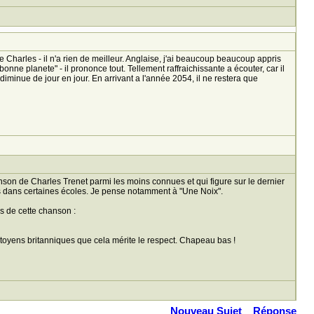
 Charles - il n'a rien de meilleur. Anglaise, j'ai beaucoup beaucoup appris
bonne planete" - il prononce tout. Tellement raffraichissante a écouter, car il
minue de jour en jour. En arrivant a l'année 2054, il ne restera que
hanson de Charles Trenet parmi les moins connues et qui figure sur le dernier
és dans certaines écoles. Je pense notamment à "Une Noix".
s de cette chanson :
itoyens britanniques que cela mérite le respect. Chapeau bas !
Nouveau Sujet
Réponse