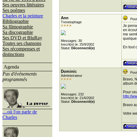
Ses oeuvres littéraires
Ses poèmes
Charles et la peinture
Ann
Posté
Bibliographie
Trenetophage
Je pense
Sa filmographie
en écout
Sa discographie
me sembl
Ses DVD et BluRay
quelques
Messages: 30
Toutes ses chansons
Inscrit(e) le: 25/9/2002
En tout 
Ses récompenses et
Statut:
Déconnecté(e)
distinctions
Agenda
Dominic
Posté
Pas d'événements
Administrateur
programmés
Bravo, N
album du
Pour ceu
Messages: 232
http://w
Inscrit(e) le: 21/6/2002
Statut:
Déconnecté(e)
Bravo au
....où l'on parle de
Votre we
Charles