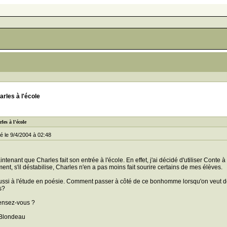
rles à l'école
les à l'école
 le 9/4/2004 à 02:48
ntenant que Charles fait son entrée à l'école. En effet, j'ai décidé d'utiliser Conte à
nt, s'il déstabilise, Charles n'en a pas moins fait sourire certains de mes élèves.
aussi à l'étude en poésie. Comment passer à côté de ce bonhomme lorsqu'on veut d
s?
ensez-vous ?
Blondeau