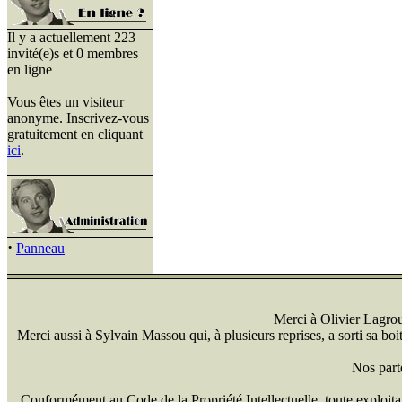
Il y a actuellement 223
invité(e)s et 0 membres
en ligne
Vous êtes un visiteur
anonyme. Inscrivez-vous
gratuitement en cliquant
ici
.
·
Panneau
Merci à Olivier Lagrou 
Merci aussi à Sylvain Massou qui, à plusieurs reprises, a sorti sa bo
Nos part
Conformément au Code de la Propriété Intellectuelle, toute exploitati