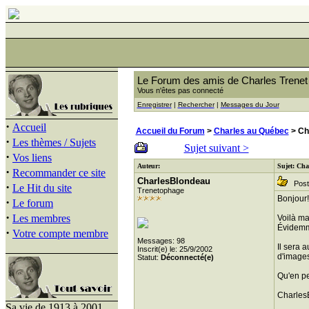
Le Forum des amis de Charles Trenet
Vous n'êtes pas connecté
Enregistrer
|
Rechercher
|
Messages du Jour
·
Accueil
Accueil du Forum
>
Charles au Québec
> Cha
·
Les thèmes / Sujets
Sujet suivant >
·
Vos liens
Auteur:
Sujet: Char
·
Recommander ce site
CharlesBlondeau
Posté
·
Le Hit du site
Trenetophage
Bonjour!
·
Le forum
·
Les membres
Voilà mai
Évidemme
·
Votre compte membre
Messages: 98
Il sera 
Inscrit(e) le: 25/9/2002
d'image
Statut:
Déconnecté(e)
Qu'en p
Charles
Sa vie de 1913 à 2001