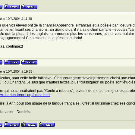
 le 10/4/2004 à 11:48
 que vos éleves ont de la chance! Apprendre le francais et la poésie par l'oeuvre de
ant et en lisant ses chansons. En grand plus, il y a sa diction parfaite - écoutez "La 
e que la plupart des anglais ne prononce plus les consonnes, et leur vocabulaire di
 grognements! Cela m'embete, et c'est mon dada!
cas, continuez!
 le 10/4/2004 à 19:53
icolas, pour cette belle initiative ! C'est courageux d'avoir justement choisi une c
 Fou Chantant. Je sais que d'autres textes, plus "classiques" du poète sont étudi
x qui ne connaîtraient pas "Conte à rebours", je viens de mettre en ligne les parole
ww.charles-trenet.org/conte.html
ssi à Ann pour son usage de la langue française ! C'est si rarissime chez ses conc
bmaster - Dominic.