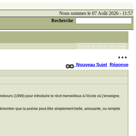
Nous sommes le 07 Août 2026 - 11:57
Recherche
Le portail des amis de Charles Trenet
Nouveau Sujet
Réponse
 rebours (1999) pour introduire le récit merveilleux à l'école où j'enseigne.
émontrer que la poésie peut être simplement belle, amusante, ou remplie