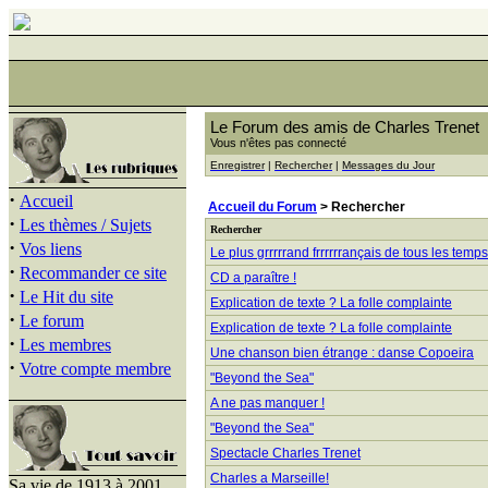
Le Forum des amis de Charles Trenet
Vous n'êtes pas connecté
Enregistrer
|
Rechercher
|
Messages du Jour
·
Accueil
Accueil du Forum
> Rechercher
·
Les thèmes / Sujets
Rechercher
·
Vos liens
Le plus grrrrrand frrrrrrançais de tous les temps
·
Recommander ce site
CD a paraître !
·
Le Hit du site
Explication de texte ? La folle complainte
·
Le forum
Explication de texte ? La folle complainte
·
Les membres
Une chanson bien étrange : danse Copoeira
·
Votre compte membre
"Beyond the Sea"
A ne pas manquer !
"Beyond the Sea"
Spectacle Charles Trenet
Charles a Marseille!
Sa vie de 1913 à 2001