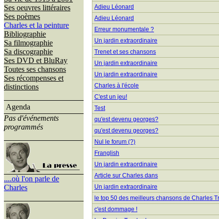
Ses oeuvres littéraires
Adieu Léonard
Ses poèmes
Adieu Léonard
Charles et la peinture
Erreur monumentale ?
Bibliographie
Un jardin extraordinaire
Sa filmographie
Sa discographie
Trenet et ses chansons
Ses DVD et BluRay
Un jardin extraordinaire
Toutes ses chansons
Un jardin extraordinaire
Ses récompenses et
Charles à l'école
distinctions
C'est un jeu!
Agenda
Test
Pas d'événements
qu'est devenu georges?
programmés
qu'est devenu georges?
Nul le forum (?)
Franglish
Un jardin extraordinaire
Article sur Charles dans
....où l'on parle de
Charles
Un jardin extraordinaire
le top 50 des meilleurs chansons de Charles T
c'est dommage !