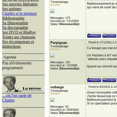
Trenetophage
Ses oeuvres littéraires
Malheuresement je ne 
qui vient de sortir d
Ses poèmes
Charles et la peinture
Bibliographie
Messages: 174
Inscrit(e) le: 7/11/2009
Sa filmographie
Statut:
Déconnecté(e)
Sa discographie
Ses DVD et BluRay
Toutes ses chansons
Ses récompenses et
Perpignan
Posté le 17/1/2011 à 2
distinctions
Trenetophage
Ca bouge pas mal en
Un Parisien à NY est 
Agenda
´attends avec impati
Messages: 130
Pas d'événements
Inscrit(e) le: 7/2/2006
Quand au concert au M
programmés
Statut:
Déconnecté(e)
nobarge
Posté le 9/2/2011 à 14
Trenetophage
Assez incroyable cett
....où l'on parle de
J'aime beaucoup ce d
Charles
Malheureusement le l
Si un spectateur pouv
Messages: 53
Inscrit(e) le: 25/9/2002
Statut:
Déconnecté(e)