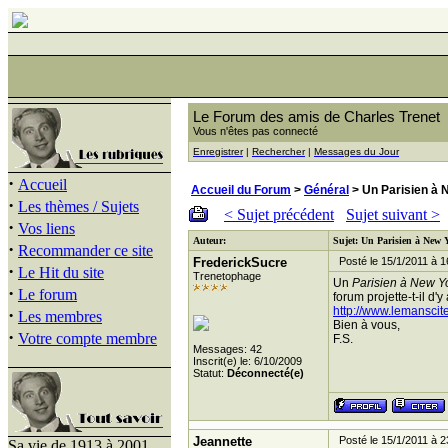
Le Forum des amis de Charles Trenet
Vous n'êtes pas connecté
Enregistrer
|
Rechercher
|
Messages du Jour
·
Accueil
Accueil du Forum
>
Général
> Un Parisien à N
·
Les thèmes / Sujets
< Sujet précédent
Sujet suivant >
·
Vos liens
Auteur:
Sujet: Un Parisien à New Y
·
Recommander ce site
FrederickSucre
Posté le 15/1/2011 à 1
·
Le Hit du site
Trenetophage
Un
Parisien à New Y
·
Le forum
forum projette-t-il d'y 
http://www.lemansci
·
Les membres
Bien à vous,
·
Votre compte membre
F.S.
Messages: 42
Inscrit(e) le: 6/10/2009
Statut:
Déconnecté(e)
Jeannette
Posté le 15/1/2011 à 2
Sa vie de 1913 à 2001