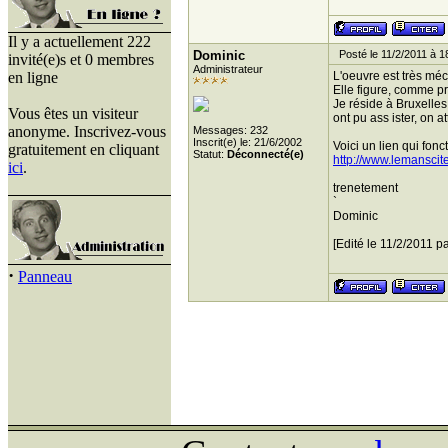
Il y a actuellement 222
Dominic
Posté le 11/2/2011 à 1
invité(e)s et 0 membres
Administrateur
en ligne
L'oeuvre est très méc
Elle figure, comme pré
Je réside à Bruxelle
Vous êtes un visiteur
ont pu ass ister, on 
anonyme. Inscrivez-vous
Messages: 232
Inscrit(e) le: 21/6/2002
Voici un lien qui fonc
gratuitement en cliquant
Statut:
Déconnecté(e)
http://www.lemansci
ici
.
trenetement
`
Dominic
[Edité le 11/2/2011 p
·
Panneau