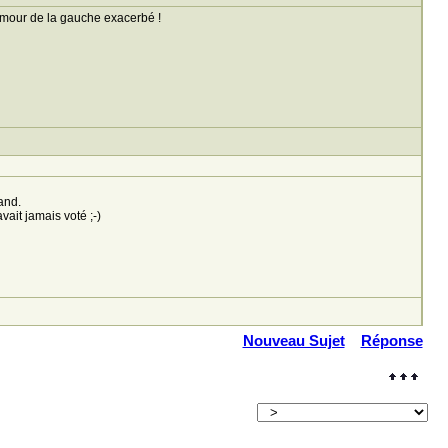
amour de la gauche exacerbé !
and.
vait jamais voté ;-)
Nouveau Sujet
Réponse