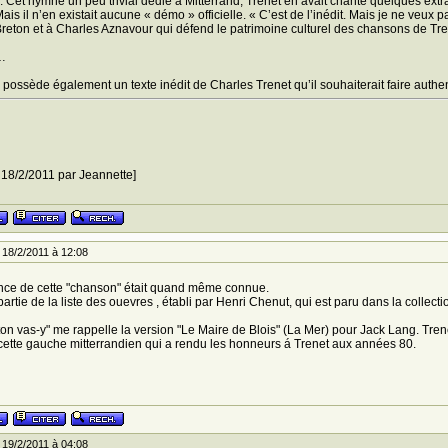
l. Cet hymne un peu trivial dédié à Mitterrand, Trenet en avait chanté quelques ext
ais il n’en existait aucune « démo » officielle. « C’est de l’inédit. Mais je ne veux
reton et à Charles Aznavour qui défend le patrimoine culturel des chansons de Trenet
…
l possède également un texte inédit de Charles Trenet qu’il souhaiterait faire authen
e 18/2/2011 par Jeannette]
18/2/2011 à 12:08
nce de cette "chanson" était quand même connue.
 partie de la liste des ouevres , établi par Henri Chenut, qui est paru dans la collecti
on vas-y" me rappelle la version "Le Maire de Blois" (La Mer) pour Jack Lang. Trene
cette gauche mitterrandien qui a rendu les honneurs á Trenet aux années 80.
19/2/2011 à 04:08