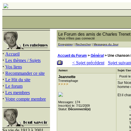
Le Forum des amis de Charles Trenet
Vous n'êtes pas connecté
Enregistrer
|
Rechercher
|
Messages du Jour
·
Accueil
Accueil du Forum
>
Général
> Une chanson i
·
Les thèmes / Sujets
< Sujet précédent
Sujet suivan
·
Vos liens
Auteur:
Sujet: Une
·
Recommander ce site
Jeannette
Posté le 
·
Le Hit du site
Trenetophage
Sur Nice
·
Le forum
homme qu
·
Les membres
Et il cha
·
Votre compte membre
Messages: 174
Inscrit(e) le: 7/11/2009
q
Statut:
Déconnecté(e)
«
r
T
l
Sa vie de 1913 à 2001