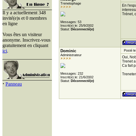
Trenetophage
En l'esp
interessa
Il y a actuellement 348
Trénet, q
invité(e)s et 0 membres
Messages: 53
en ligne
Inscrit(e) le: 25/9/2002
Statut:
Déconnecté(e)
Vous êtes un visiteur
anonyme. Inscrivez-vous
gratuitement en cliquant
ici
.
Dominic
Posté le 
Administrateur
Oui, Nob
Trenet a
Ca fait 
Messages: 232
Trenete
Inscrit(e) le: 21/6/2002
Statut:
Déconnecté(e)
·
Panneau