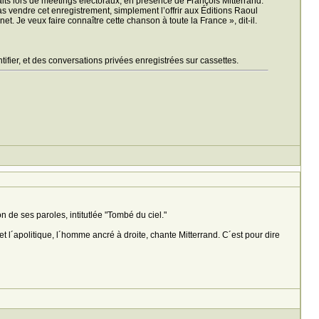
raits lors de meetings électoraux, en présence de François Mitterrand.
 pas vendre cet enregistrement, simplement l’offrir aux Éditions Raoul
. Je veux faire connaître cette chanson à toute la France », dit-il.
tifier, et des conversations privées enregistrées sur cassettes.
on de ses paroles, intitutlée "Tombé du ciel."
t l´apolitique, l´homme ancré à droite, chante Mitterrand. C´est pour dire