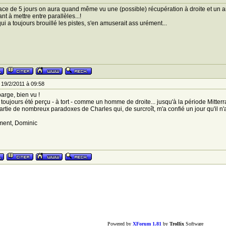
ace de 5 jours on aura quand même vu une (possible) récupération à droite et un 
nt à mettre entre parallèles...!
ui a toujours brouillé les pistes, s'en amuserait ass urément...
19/2/2011 à 09:58
arge, bien vu !
 toujours été perçu - à tort - comme un homme de droite... jusqu'à la période Mitterr
partie de nombreux paradoxes de Charles qui, de surcroît, m'a confié un jour qu'il n'a
ment, Dominic
Powered by
XForum 1.81
by
Trollix
Software