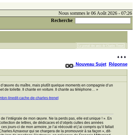
Nous sommes le 06 Août 2026 - 07:26
Recherche
Le portail des amis de Charles Trenet
Nouveau Sujet
Réponse
hef d’œuvre du maître, mais plutôt quelque moments en compagnie d’un
 de toilette. Il chante en voiture. Il chante au téléphone… »
onton-linedit-cache-de-charles-trenet
n de l’intégrale de mon œuvre. Ne la perds pas, elle est unique ! ». En
 collection de lettres, de dédicaces et d’objets cultes des années
s jours-ci de mon armoire, je l’ai réécouté et j’ai compris qu’il fallait
eur Charles Aznavour qui se chargera de la promouvoir à sa façon », dit-