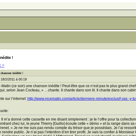
nédite !
t >
 chanson inédite !
18/2/2011 à 00:19
-Matin (ce soir) une chanson inédite ! Peut-être que ce n’est pas le plus grand c
i, selon Jean Cocteau, « …chante. Il chante dans son lit. Il chante dans son cabinet
nte sur l’internet:
http://www.nicematin.com/article/derniere-minute/exclusif-vas -y-t
uote:
 Il m’a donné cette cassette en me disant simplement : je te l’offre pour ta collectio
entrant chez lui, le jeune Thierry [Guillo] écoute cette « démo » et la range dans sa
renet. « Je ne me suis pas rendu compte du trésor que je possédais. Je l’ai ressorti ce
e rendre public. Je n’ai pas l’intention d’en tirer profit. Je vais la confier à Monsi