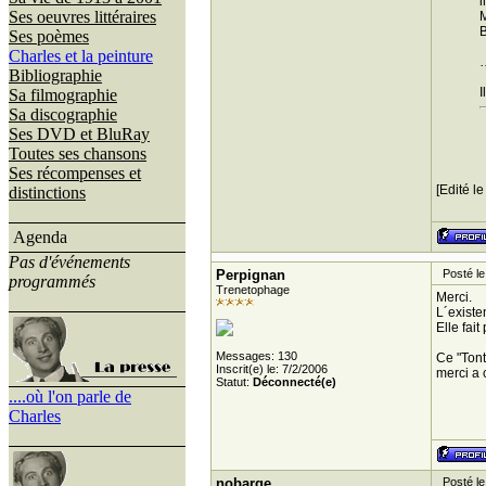
i
Ses oeuvres littéraires
M
B
Ses poèmes
Charles et la peinture
Bibliographie
I
Sa filmographie
Sa discographie
Ses DVD et BluRay
Toutes ses chansons
Ses récompenses et
[Edité l
distinctions
Agenda
Pas d'événements
Perpignan
Posté le 
programmés
Trenetophage
Merci.
L´existe
Elle fait
Messages: 130
Ce "Tont
Inscrit(e) le: 7/2/2006
merci a 
Statut:
Déconnecté(e)
....où l'on parle de
Charles
nobarge
Posté le 