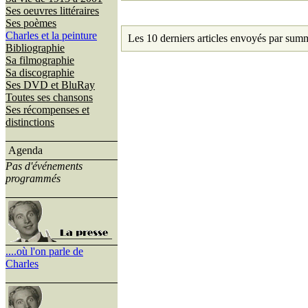
Ses oeuvres littéraires
Ses poèmes
Charles et la peinture
Les 10 derniers articles envoyés par sum
Bibliographie
Sa filmographie
Sa discographie
Ses DVD et BluRay
Toutes ses chansons
Ses récompenses et
distinctions
Agenda
Pas d'événements
programmés
....où l'on parle de
Charles