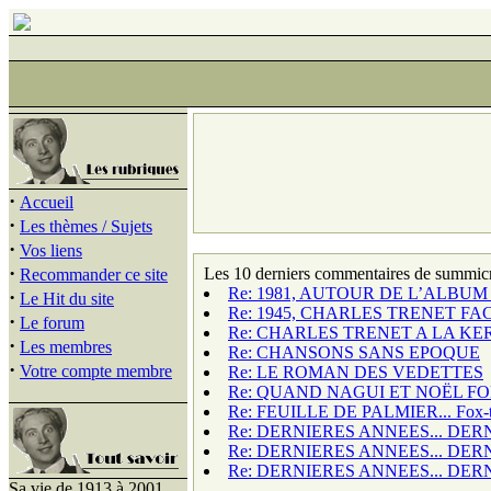
·
Accueil
·
Les thèmes / Sujets
·
Vos liens
·
Les 10 derniers commentaires de summic
Recommander ce site
Re: 1981, AUTOUR DE L’ALBUM :
·
Le Hit du site
Re: 1945, CHARLES TRENET FACE 
·
Le forum
Re: CHARLES TRENET A LA K
·
Les membres
Re: CHANSONS SANS EPOQUE
·
Votre compte membre
Re: LE ROMAN DES VEDETTES
Re: QUAND NAGUI ET NOËL FO
Re: FEUILLE DE PALMIER... Fox-trot
Re: DERNIERES ANNEES... DERN
Re: DERNIERES ANNEES... DERN
Re: DERNIERES ANNEES... DERN
Sa vie de 1913 à 2001