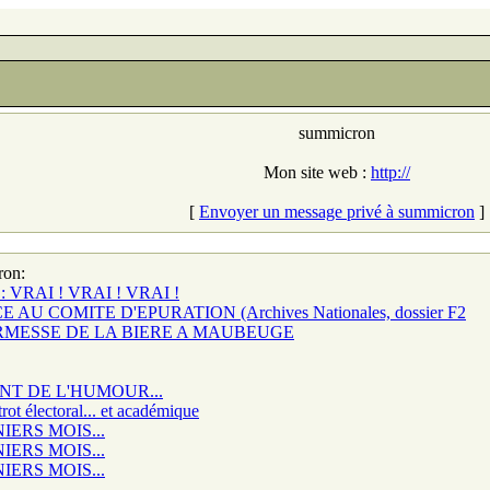
summicron
Mon site web :
http://
[
Envoyer un message privé à summicron
]
ron:
 VRAI ! VRAI ! VRAI !
AU COMITE D'EPURATION (Archives Nationales, dossier F2
ERMESSE DE LA BIERE A MAUBEUGE
NT DE L'HUMOUR...
 électoral... et académique
IERS MOIS...
IERS MOIS...
IERS MOIS...