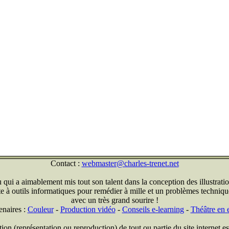
Contact :
webmaster@charles-trenet.net
qui a aimablement mis tout son talent dans la conception des illustratio
ite à outils informatiques pour remédier à mille et un problèmes technique
avec un très grand sourire !
enaires :
Couleur
-
Production vidéo
-
Conseils e-learning
-
Théâtre en e
on (représentation ou reproduction) de tout ou partie du site internet est