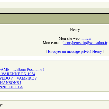
Henry
Mon site web :
http://
Mon e-mail :
henrybernstein@wanadoo.fr
[
Envoyer un message privé à Henry
]
AME... L'album Posthume !
LA VARENNE EN 1954
PEDO ?... VAMPIRE ?
 CHANSONS !
NNE EN 1954
y: