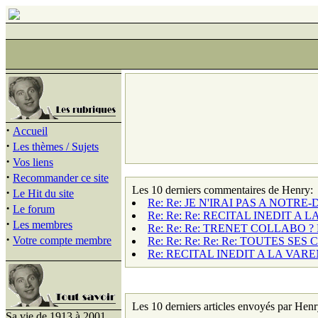
·
Accueil
·
Les thèmes / Sujets
·
Vos liens
·
Recommander ce site
Les 10 derniers commentaires de Henry:
·
Le Hit du site
Re: Re: JE N'IRAI PAS A NOTRE-D
·
Le forum
Re: Re: Re: RECITAL INEDIT A 
·
Les membres
Re: Re: Re: TRENET COLLABO ? 
·
Votre compte membre
Re: Re: Re: Re: Re: TOUTES SES
Re: RECITAL INEDIT A LA VARE
Les 10 derniers articles envoyés par Henr
Sa vie de 1913 à 2001