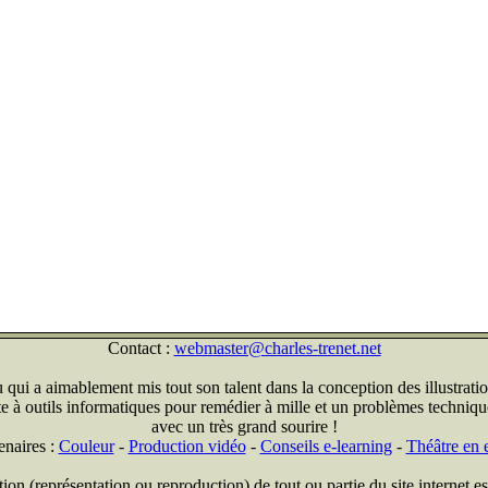
Contact :
webmaster@charles-trenet.net
qui a aimablement mis tout son talent dans la conception des illustratio
ite à outils informatiques pour remédier à mille et un problèmes technique
avec un très grand sourire !
enaires :
Couleur
-
Production vidéo
-
Conseils e-learning
-
Théâtre en e
on (représentation ou reproduction) de tout ou partie du site internet est