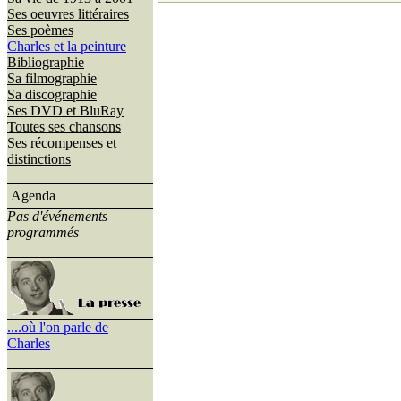
Ses oeuvres littéraires
Ses poèmes
Charles et la peinture
Bibliographie
Sa filmographie
Sa discographie
Ses DVD et BluRay
Toutes ses chansons
Ses récompenses et
distinctions
Agenda
Pas d'événements
programmés
....où l'on parle de
Charles