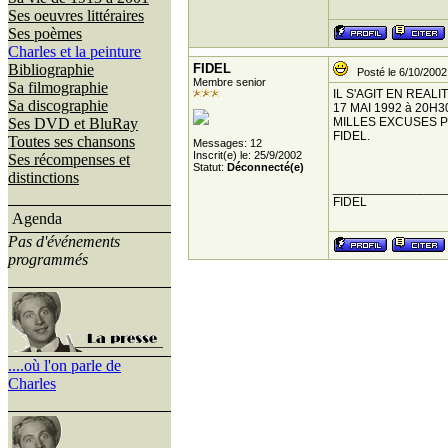
Ses oeuvres littéraires
Ses poèmes
Charles et la peinture
Bibliographie
FIDEL
Posté le 6/10/2002
Membre senior
Sa filmographie
IL S'AGIT EN REA
Sa discographie
17 MAI 1992 à 20H3
Ses DVD et BluRay
MILLES EXCUSES 
FIDEL.
Toutes ses chansons
Messages: 12
Inscrit(e) le: 25/9/2002
Ses récompenses et
Statut:
Déconnecté(e)
distinctions
________________
FIDEL
Agenda
Pas d'événements
programmés
....où l'on parle de
Charles