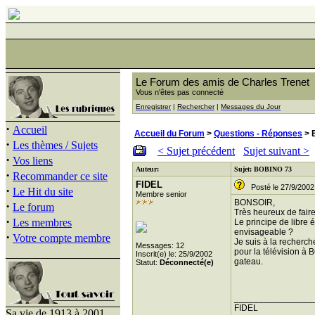
Le Forum des amis de Charles Trenet
Vous n'êtes pas connecté
Enregistrer
|
Rechercher
|
Messages du Jour
·
Accueil
Accueil du Forum
>
Questions - Réponses
> 
·
Les thèmes / Sujets
< Sujet précédent
Sujet suivant >
·
Vos liens
Auteur:
Sujet: BOBINO 73
·
Recommander ce site
FIDEL
Posté le 27/9/2002
·
Le Hit du site
Membre senior
BONSOIR,
·
Le forum
Très heureux de fair
·
Les membres
Le principe de libre
envisageable ?
·
Votre compte membre
Je suis à la recherc
Messages: 12
pour la télévision à
Inscrit(e) le: 25/9/2002
gateau.
Statut:
Déconnecté(e)
________________
FIDEL
Sa vie de 1913 à 2001