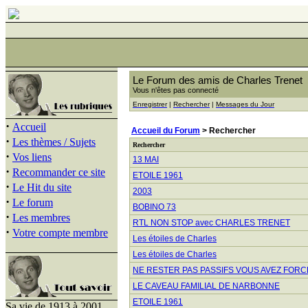
Le Forum des amis de Charles Trenet
Vous n'êtes pas connecté
Enregistrer
|
Rechercher
|
Messages du Jour
·
Accueil
Accueil du Forum
> Rechercher
·
Les thèmes / Sujets
Rechercher
·
Vos liens
13 MAI
·
Recommander ce site
ETOILE 1961
·
Le Hit du site
2003
·
Le forum
BOBINO 73
·
Les membres
RTL NON STOP avec CHARLES TRENET
·
Votre compte membre
Les étoiles de Charles
Les étoiles de Charles
NE RESTER PAS PASSIFS VOUS AVEZ FOR
LE CAVEAU FAMILIAL DE NARBONNE
ETOILE 1961
Sa vie de 1913 à 2001