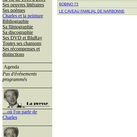
Ses oeuvres littéraires
BOBINO 73
Ses poèmes
LE CAVEAU FAMILIAL DE NARBONNE
Charles et la peinture
Bibliographie
Sa filmographie
Sa discographie
Ses DVD et BluRay
Toutes ses chansons
Ses récompenses et
distinctions
Agenda
Pas d'événements
programmés
....où l'on parle de
Charles