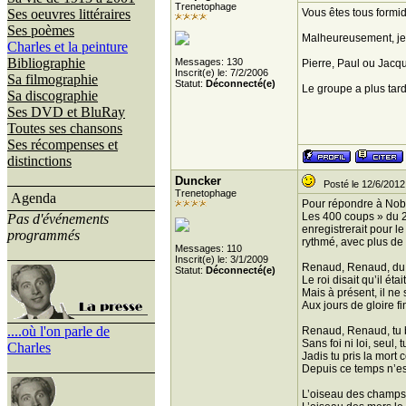
Trenetophage
Ses oeuvres littéraires
Vous êtes tous formid
Ses poèmes
Malheureusement, je 
Charles et la peinture
Bibliographie
Messages: 130
Pierre, Paul ou Jacqu
Inscrit(e) le: 7/2/2006
Sa filmographie
Statut:
Déconnecté(e)
Le groupe a plus tard
Sa discographie
Ses DVD et BluRay
Toutes ses chansons
Ses récompenses et
distinctions
Duncker
Posté le 12/6/2012
Trenetophage
Agenda
Pour répondre à Nobar
Les 400 coups » du 2
Pas d'événements
enregistrerait pour l
programmés
rythmé, avec plus de 
Messages: 110
Inscrit(e) le: 3/1/2009
Renaud, Renaud, du 
Statut:
Déconnecté(e)
Le roi disait qu’il étai
Mais à présent, il n
Aux jours de gloire fin
....où l'on parle de
Renaud, Renaud, tu 
Sans foi ni loi, seul, 
Charles
Jadis tu pris la mo
Depuis ce temps n’est
L’oiseau des champs l