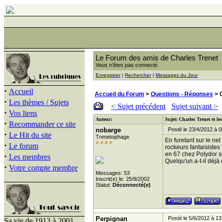
Le Forum des amis de Charles Trenet
Vous n'êtes pas connecté
Enregistrer
|
Rechercher
|
Messages du Jour
·
Accueil
Accueil du Forum
>
Questions - Réponses
> C
·
Les thèmes / Sujets
< Sujet précédent
Sujet suivant >
·
Vos liens
Auteur:
Sujet: Charles Trenet et le
·
Recommander ce site
nobarge
Posté le 23/4/2012 à 0
·
Le Hit du site
Trenetophage
En furetant sur le ne
·
Le forum
rockeurs fantaisistes
en 67 chez Polydor s
·
Les membres
Quelqu'un a-t-il déjà
·
Votre compte membre
Messages: 53
Inscrit(e) le: 25/9/2002
Statut:
Déconnecté(e)
Perpignan
Posté le 5/6/2012 à 13
Sa vie de 1913 à 2001