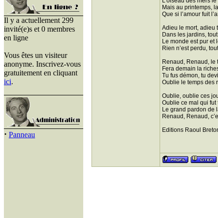
L’oiseau des mers le r
Mais au printemps, l
Que si l’amour fuit l’
Il y a actuellement 299
Adieu le mort, adieu t
invité(e)s et 0 membres
Dans les jardins, tout
en ligne
Le monde est pur et
Rien n’est perdu, tou
Vous êtes un visiteur
Renaud, Renaud, le
anonyme. Inscrivez-vous
Fera demain la riche
gratuitement en cliquant
Tu fus démon, tu dev
ici
.
Oublie le temps des 
Oublie, oublie ces jo
Oublie ce mal qui fut
Le grand pardon de l
Renaud, Renaud, c’est
Editions Raoul Breto
·
Panneau