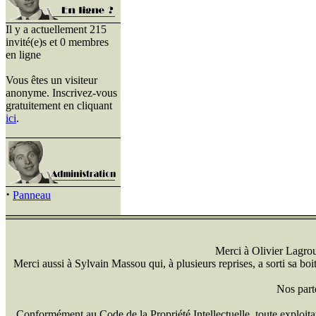
Il y a actuellement 215
invité(e)s et 0 membres
en ligne
Vous êtes un visiteur
anonyme. Inscrivez-vous
gratuitement en cliquant
ici
.
·
Panneau
Merci à Olivier Lagrou 
Merci aussi à Sylvain Massou qui, à plusieurs reprises, a sorti sa bo
Nos part
Conformément au Code de la Propriété Intellectuelle, toute exploitati