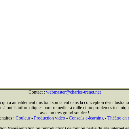
Contact :
webmaster@charles-trenet.net
qui a aimablement mis tout son talent dans la conception des illustratio
ite à outils informatiques pour remédier à mille et un problèmes technique
avec un très grand sourire !
enaires :
Couleur
-
Production vidéo
-
Conseils e-learning
-
Théâtre en e
on (représentation ou reproduction) de tout ou partie du site internet est