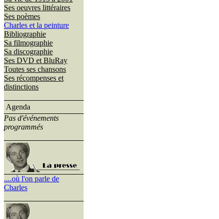
Ses oeuvres littéraires
Ses poèmes
Charles et la peinture
Bibliographie
Sa filmographie
Sa discographie
Ses DVD et BluRay
Toutes ses chansons
Ses récompenses et
distinctions
Agenda
Pas d'événements
programmés
....où l'on parle de
Charles