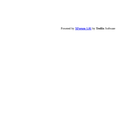
Powered by
XForum 1.81
by
Trollix
Software