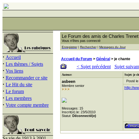
Le Forum des amis de Charles Trenet
Vous n'êtes pas connecté
Enregistrer
|
Rechercher
|
Messages du Jour
·
Accueil
Accueil du Forum
>
Général
> je chante
·
Les thèmes / Sujets
< Sujet précédent
Sujet suivan
·
Vos liens
Auteur:
Sujet: je c
·
Recommander ce site
asbeen
Posté le 
·
Le Hit du site
Membre senior
http://
·
Le forum
·
Les membres
·
Votre compte membre
Messages: 15
Inscrit(e) le: 23/5/2010
Statut:
Déconnecté(e)
Sa vie de 1913 à 2001