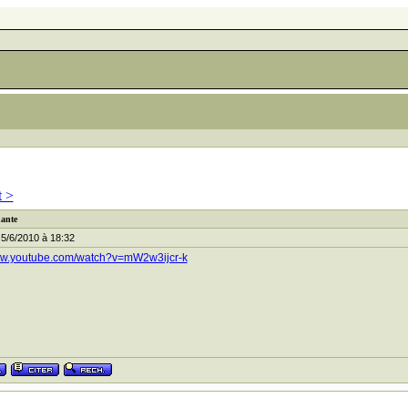
t >
hante
5/6/2010 à 18:32
www.youtube.com/watch?v=mW2w3ijcr-k