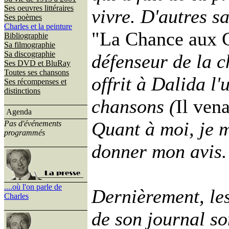
Ses oeuvres littéraires
vivre. D'autres s
Ses poèmes
Charles et la peinture
"La Chance aux 
Bibliographie
Sa filmographie
Sa discographie
défenseur de la c
Ses DVD et BluRay
Toutes ses chansons
offrit à Dalida l'
Ses récompenses et
distinctions
chansons (
Il vena
Agenda
Quant à moi, je 
Pas d'événements
programmés
donner mon avis.
....où l'on parle de
Dernièrement, le
Charles
de son journal so