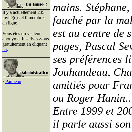
mains. Stéphane, 
Il y a actuellement 235
fauché par la mal
invité(e)s et 0 membres
en ligne
est au centre de s
Vous êtes un visiteur
anonyme. Inscrivez-vous
pages, Pascal Se
gratuitement en cliquant
ici
.
ses préférences li
Jouhandeau, Char
·
amitiés pour Fra
Panneau
ou Roger Hanin..
Entre 1999 et 200
il parle aussi so