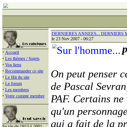
DERNIERES ANNEES... DERNIERS M
le 23 Nov 2007 - 06:27
p
·
Accueil
·
Les thèmes / Sujets
·
Vos liens
·
On peut penser ce
Recommander ce site
·
Le Hit du site
·
de Pascal Sevran,
Le forum
·
Les membres
·
PAF. Certains ne 
Votre compte membre
qu'un personnage
qui a fait de la 
Sa vie de 1913 à 2001