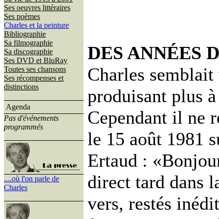
Ses oeuvres littéraires
Ses poèmes
Charles et la peinture
Bibliographie
Sa filmographie
DES ANNÉES D
Sa discographie
Ses DVD et BluRay
Charles semblait 
Toutes ses chansons
Ses récompenses et
distinctions
produisant plus à
Agenda
Cependant il ne re
Pas d'événements
programmés
le 15 août 1981 
Ertaud : «Bonjour
direct tard dans l
....où l'on parle de
Charles
vers, restés inédi