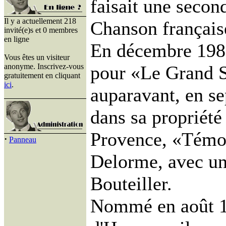
faisait une secon
Il y a actuellement 218
Chanson française
invité(e)s et 0 membres
en ligne
En décembre 1982
Vous êtes un visiteur
anonyme. Inscrivez-vous
pour «Le Grand S
gratuitement en cliquant
ici
.
auparavant, en se
dans sa propriét
Provence, «Témoi
·
Panneau
Delorme, avec un 
Bouteiller.
Nommé en août 1