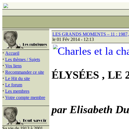
LES GRANDS MOMENTS – 11 : 198
le 01 Fév 2014 - 12:13
·
Accueil
·
Les thèmes / Sujets
·
Vos liens
·
ÉLYSÉES , LE
Recommander ce site
·
Le Hit du site
·
Le forum
·
Les membres
·
Votre compte membre
par Elisabeth D
Sa vie de 1913 à 2001