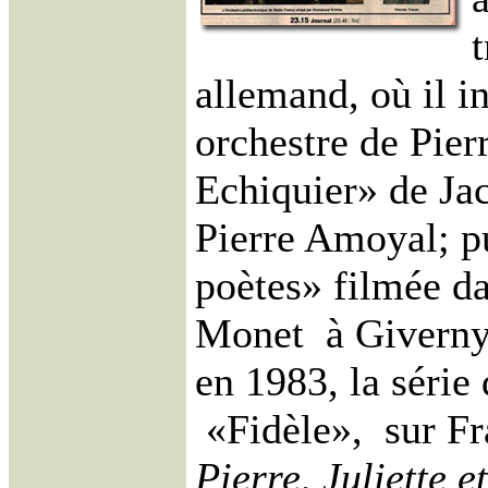
t
allemand, où il i
orchestre de Pier
Echiquier» de Ja
Pierre Amoyal; p
poètes» filmée da
Monet à Giverny. 
en 1983, la série
«Fidèle», sur Fra
Pierre, Juliette e