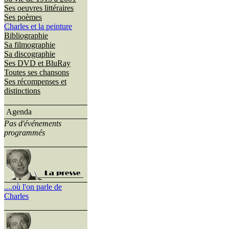
Ses oeuvres littéraires
Ses poèmes
Charles et la peinture
Bibliographie
Sa filmographie
Sa discographie
Ses DVD et BluRay
Toutes ses chansons
Ses récompenses et
distinctions
Agenda
Pas d'événements
programmés
....où l'on parle de
Charles