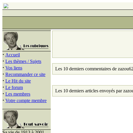
·
Accueil
·
Les thèmes / Sujets
·
Vos liens
Les 10 derniers commentaires de zazou62
·
Recommander ce site
·
Le Hit du site
·
Le forum
Les 10 derniers articles envoyés par zazo
·
Les membres
·
Votre compte membre
Sa vie de 1913 à 2001