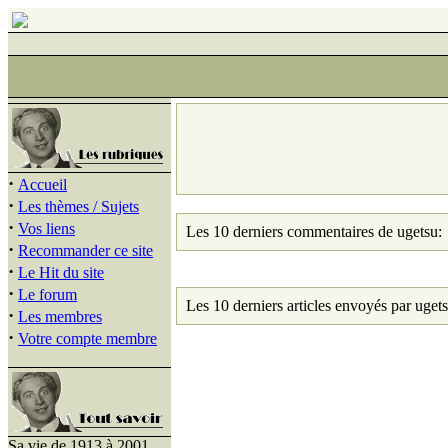
·
Accueil
·
Les thèmes / Sujets
·
Vos liens
Les 10 derniers commentaires de ugetsu:
·
Recommander ce site
·
Le Hit du site
·
Le forum
Les 10 derniers articles envoyés par ugets
·
Les membres
·
Votre compte membre
Sa vie de 1913 à 2001