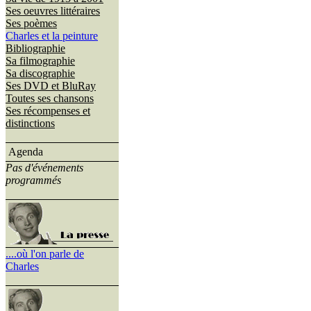
Ses oeuvres littéraires
Ses poèmes
Charles et la peinture
Bibliographie
Sa filmographie
Sa discographie
Ses DVD et BluRay
Toutes ses chansons
Ses récompenses et
distinctions
Agenda
Pas d'événements
programmés
....où l'on parle de
Charles