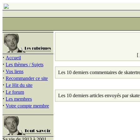
[
·
Accueil
·
Les thèmes / Sujets
·
Vos liens
Les 10 derniers commentaires de skatertre
·
Recommander ce site
·
Le Hit du site
·
Le forum
Les 10 derniers articles envoyés par skate
·
Les membres
·
Votre compte membre
Sa vie de 1913 à 2001