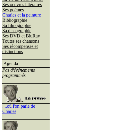
Ses oeuvres littéraires
Ses poèmes
Charles et la peinture
Bibliographie
Sa filmographie
Sa discographie
Ses DVD et BluRay
Toutes ses chansons
Ses récompenses et
distinctions
Agenda
Pas d'événements
programmés
....où l'on parle de
Charles