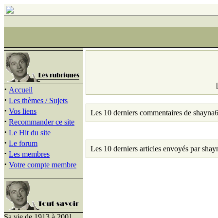
·
Accueil
·
Les thèmes / Sujets
·
Vos liens
Les 10 derniers commentaires de shayna6
·
Recommander ce site
·
Le Hit du site
·
Le forum
Les 10 derniers articles envoyés par shay
·
Les membres
·
Votre compte membre
Sa vie de 1913 à 2001