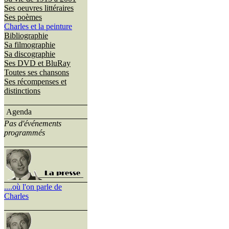
Ses oeuvres littéraires
Ses poèmes
Charles et la peinture
Bibliographie
Sa filmographie
Sa discographie
Ses DVD et BluRay
Toutes ses chansons
Ses récompenses et
distinctions
Agenda
Pas d'événements
programmés
....où l'on parle de
Charles