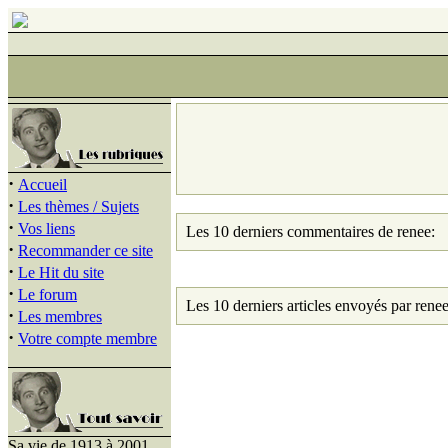
·
Accueil
·
Les thèmes / Sujets
·
Vos liens
Les 10 derniers commentaires de renee:
·
Recommander ce site
·
Le Hit du site
·
Le forum
Les 10 derniers articles envoyés par renee
·
Les membres
·
Votre compte membre
Sa vie de 1913 à 2001