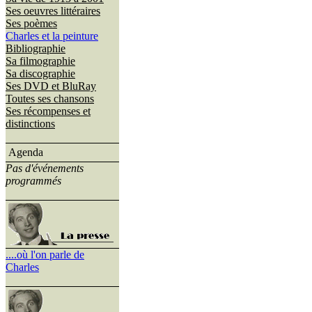
Ses oeuvres littéraires
Ses poèmes
Charles et la peinture
Bibliographie
Sa filmographie
Sa discographie
Ses DVD et BluRay
Toutes ses chansons
Ses récompenses et
distinctions
Agenda
Pas d'événements
programmés
....où l'on parle de
Charles