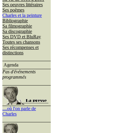
Ses oeuvres littéraires
Ses poèmes
Charles et la peinture
Bibliographie
Sa filmographie
Sa discographie
Ses DVD et BluRay
Toutes ses chansons
Ses récompenses et
distinctions
Agenda
Pas d'événements
programmés
....où l'on parle de
Charles