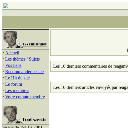
·
Accueil
·
Les thèmes / Sujets
·
Vos liens
Les 10 derniers commentaires de reagan9
·
Recommander ce site
·
Le Hit du site
·
Le forum
Les 10 derniers articles envoyés par reag
·
Les membres
·
Votre compte membre
Sa vie de 1913 à 2001