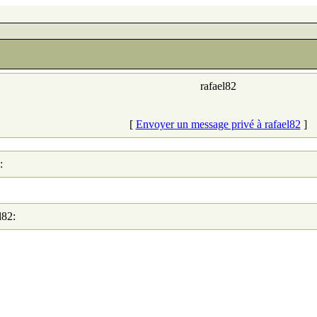
rafael82
[
Envoyer un message privé à rafael82
]
:
l82: