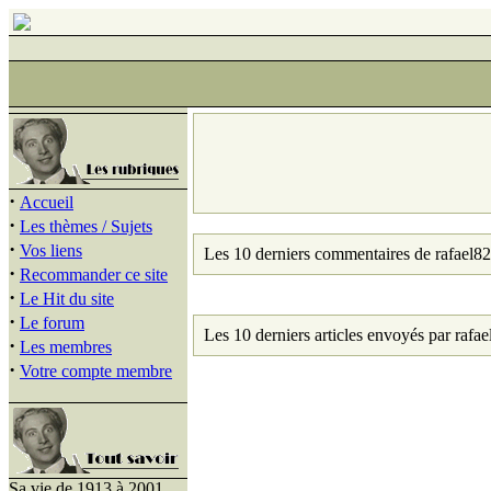
·
Accueil
·
Les thèmes / Sujets
·
Vos liens
Les 10 derniers commentaires de rafael82
·
Recommander ce site
·
Le Hit du site
·
Le forum
Les 10 derniers articles envoyés par rafae
·
Les membres
·
Votre compte membre
Sa vie de 1913 à 2001