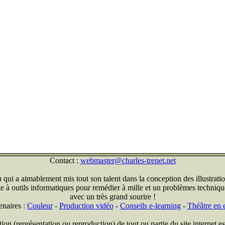
Contact :
webmaster@charles-trenet.net
qui a aimablement mis tout son talent dans la conception des illustratio
ite à outils informatiques pour remédier à mille et un problèmes technique
avec un très grand sourire !
enaires :
Couleur
-
Production vidéo
-
Conseils e-learning
-
Théâtre en e
on (représentation ou reproduction) de tout ou partie du site internet est