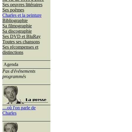
Ses oeuvres littéraires
Ses poèmes
Charles et la peinture
Bibliographie
Sa filmographie
Sa discographie
Ses DVD et BluRay
Toutes ses chansons
Ses récompenses et
distinctions
Agenda
Pas d'événements
programmés
....où l'on parle de
Charles