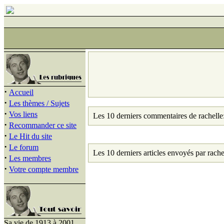
·
Accueil
·
Les thèmes / Sujets
·
Vos liens
Les 10 derniers commentaires de rachelle
·
Recommander ce site
·
Le Hit du site
·
Le forum
Les 10 derniers articles envoyés par rache
·
Les membres
·
Votre compte membre
Sa vie de 1913 à 2001