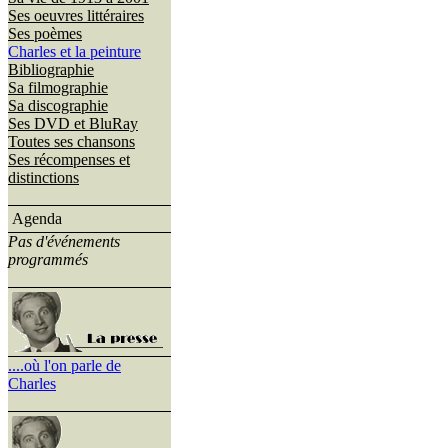
Ses oeuvres littéraires
Ses poèmes
Charles et la peinture
Bibliographie
Sa filmographie
Sa discographie
Ses DVD et BluRay
Toutes ses chansons
Ses récompenses et
distinctions
Agenda
Pas d'événements
programmés
....où l'on parle de
Charles