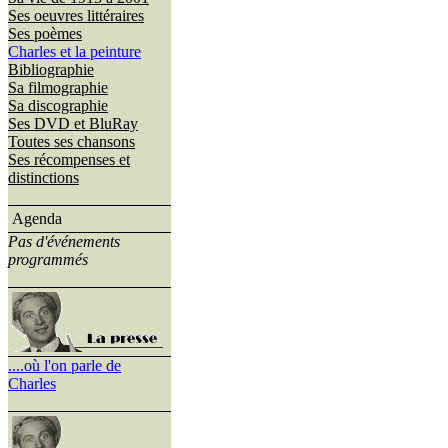
Ses oeuvres littéraires
Ses poèmes
Charles et la peinture
Bibliographie
Sa filmographie
Sa discographie
Ses DVD et BluRay
Toutes ses chansons
Ses récompenses et
distinctions
Agenda
Pas d'événements
programmés
....où l'on parle de
Charles