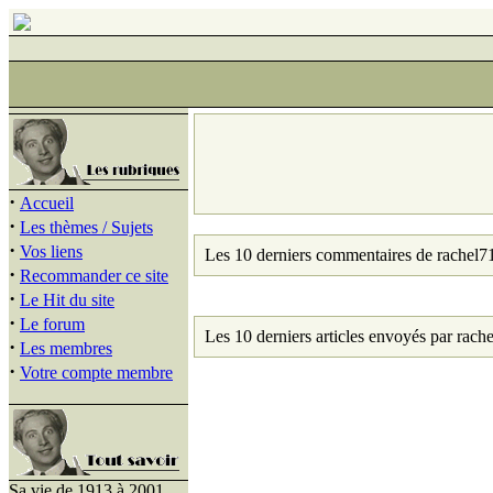
·
Accueil
·
Les thèmes / Sujets
·
Vos liens
Les 10 derniers commentaires de rachel7
·
Recommander ce site
·
Le Hit du site
·
Le forum
Les 10 derniers articles envoyés par rach
·
Les membres
·
Votre compte membre
Sa vie de 1913 à 2001