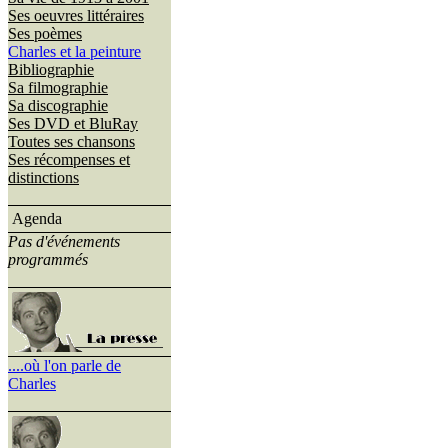
Ses oeuvres littéraires
Ses poèmes
Charles et la peinture
Bibliographie
Sa filmographie
Sa discographie
Ses DVD et BluRay
Toutes ses chansons
Ses récompenses et
distinctions
Agenda
Pas d'événements
programmés
....où l'on parle de
Charles