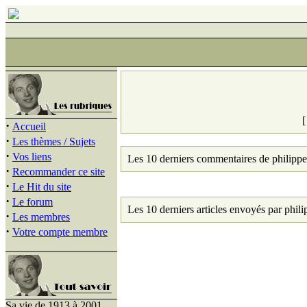
·
Accueil
·
Les thèmes / Sujets
·
Vos liens
Les 10 derniers commentaires de philippe
·
Recommander ce site
·
Le Hit du site
·
Le forum
Les 10 derniers articles envoyés par phili
·
Les membres
·
Votre compte membre
Sa vie de 1913 à 2001