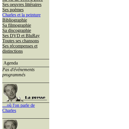
Ses oeuvres littéraires
Ses poèmes
Charles et la peinture
Bibliographie
Sa filmographie
Sa discographie
Ses DVD et BluRay
Toutes ses chansons
Ses récompenses et
distinctions
Agenda
Pas d'événements
programmés
....où l'on parle de
Charles