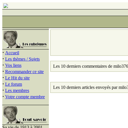
·
Accueil
·
Les thèmes / Sujets
·
Vos liens
Les 10 derniers commentaires de milo376
·
Recommander ce site
·
Le Hit du site
·
Le forum
Les 10 derniers articles envoyés par milo
·
Les membres
·
Votre compte membre
Sa vie de 1913 à 2001