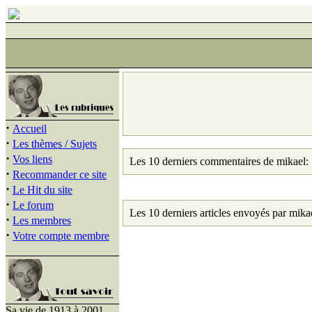
·
Accueil
·
Les thèmes / Sujets
·
Vos liens
Les 10 derniers commentaires de mikael:
·
Recommander ce site
·
Le Hit du site
·
Le forum
Les 10 derniers articles envoyés par mika
·
Les membres
·
Votre compte membre
Sa vie de 1913 à 2001