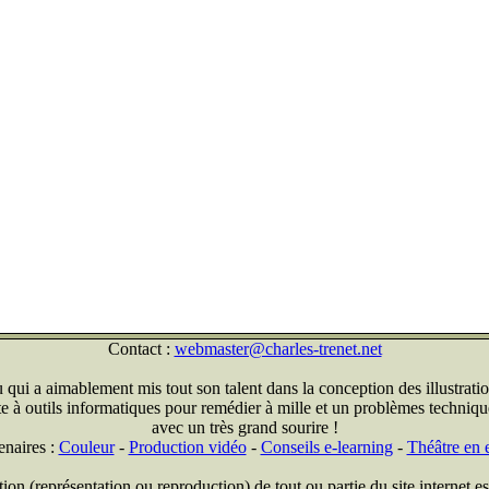
Contact :
webmaster@charles-trenet.net
qui a aimablement mis tout son talent dans la conception des illustratio
ite à outils informatiques pour remédier à mille et un problèmes technique
avec un très grand sourire !
enaires :
Couleur
-
Production vidéo
-
Conseils e-learning
-
Théâtre en e
on (représentation ou reproduction) de tout ou partie du site internet est