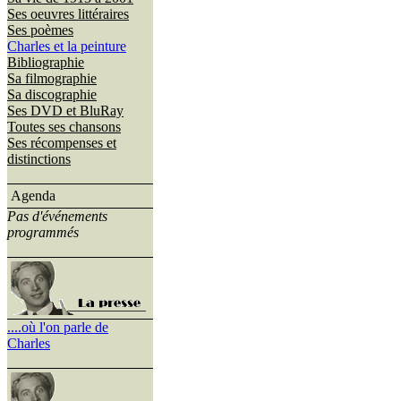
Ses oeuvres littéraires
Ses poèmes
Charles et la peinture
Bibliographie
Sa filmographie
Sa discographie
Ses DVD et BluRay
Toutes ses chansons
Ses récompenses et
distinctions
Agenda
Pas d'événements
programmés
....où l'on parle de
Charles