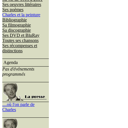
Ses oeuvres littéraires
Ses poèmes
Charles et la peinture
Bibliographie
Sa filmographie
Sa discographie
Ses DVD et BluRay
Toutes ses chansons
Ses récompenses et
distinctions
Agenda
Pas d'événements
programmés
....où l'on parle de
Charles