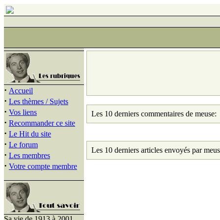
·
Accueil
·
Les thèmes / Sujets
·
Vos liens
Les 10 derniers commentaires de meuse:
·
Recommander ce site
·
Le Hit du site
·
Le forum
Les 10 derniers articles envoyés par meus
·
Les membres
·
Votre compte membre
Sa vie de 1913 à 2001