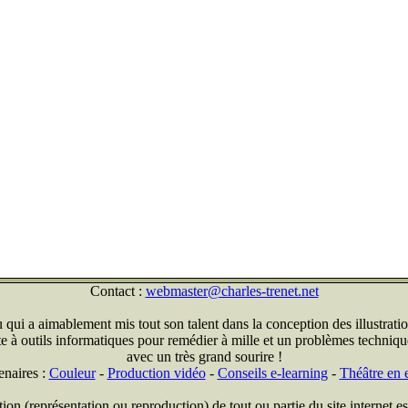
Contact :
webmaster@charles-trenet.net
qui a aimablement mis tout son talent dans la conception des illustratio
ite à outils informatiques pour remédier à mille et un problèmes technique
avec un très grand sourire !
enaires :
Couleur
-
Production vidéo
-
Conseils e-learning
-
Théâtre en e
on (représentation ou reproduction) de tout ou partie du site internet est