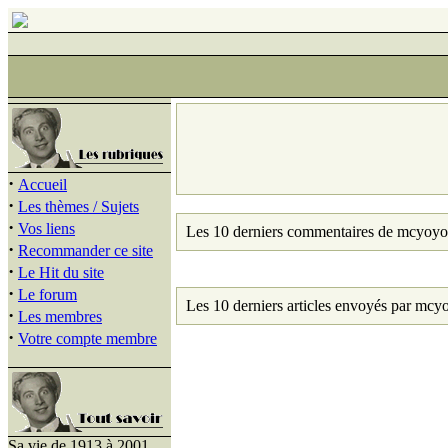
·
Accueil
·
Les thèmes / Sujets
·
Vos liens
Les 10 derniers commentaires de mcyoyo
·
Recommander ce site
·
Le Hit du site
·
Le forum
Les 10 derniers articles envoyés par mcy
·
Les membres
·
Votre compte membre
Sa vie de 1913 à 2001