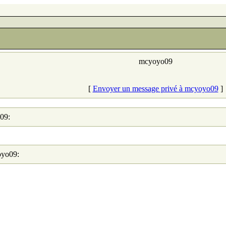
mcyoyo09
[
Envoyer un message privé à mcyoyo09
]
09:
oyo09: