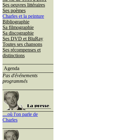
Ses oeuvres littéraires
Ses poèmes
Charles et la peinture
Bibliographie
Sa filmographie
Sa discographie
Ses DVD et BluRay
Toutes ses chansons
Ses récompenses et
distinctions
Agenda
Pas d'événements
programmés
....où l'on parle de
Charles