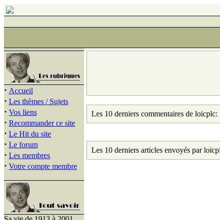
·
Accueil
·
Les thèmes / Sujets
·
Vos liens
Les 10 derniers commentaires de loicplc:
·
Recommander ce site
·
Le Hit du site
·
Le forum
Les 10 derniers articles envoyés par loicp
·
Les membres
·
Votre compte membre
Sa vie de 1913 à 2001