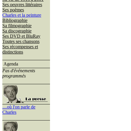
Ses oeuvres littéraires
Ses poèmes
Charles et la peinture
Bibliographie
Sa filmographie
Sa discographie
Ses DVD et BluRay
Toutes ses chansons
Ses récompenses et
distinctions
Agenda
Pas d'événements
programmés
....où l'on parle de
Charles