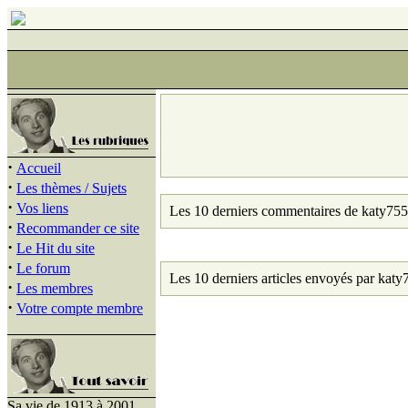
·
Accueil
·
Les thèmes / Sujets
·
Vos liens
Les 10 derniers commentaires de katy755
·
Recommander ce site
·
Le Hit du site
·
Le forum
Les 10 derniers articles envoyés par katy
·
Les membres
·
Votre compte membre
Sa vie de 1913 à 2001