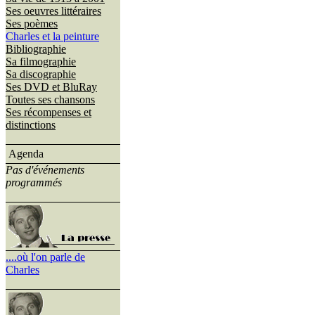
Ses oeuvres littéraires
Ses poèmes
Charles et la peinture
Bibliographie
Sa filmographie
Sa discographie
Ses DVD et BluRay
Toutes ses chansons
Ses récompenses et
distinctions
Agenda
Pas d'événements
programmés
....où l'on parle de
Charles