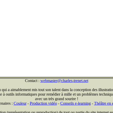
Contact :
webmaster@charles-trenet.net
qui a aimablement mis tout son talent dans la conception des illustratio
ite à outils informatiques pour remédier à mille et un problèmes technique
avec un très grand sourire !
enaires :
Couleur
-
Production vidéo
-
Conseils e-learning
-
Théâtre en e
on (représentation ou reproduction) de tout ou partie du site internet est