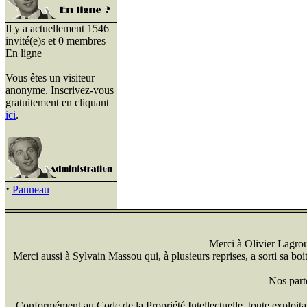
Il y a actuellement 1546
invité(e)s et 0 membres
En ligne
Vous êtes un visiteur
anonyme. Inscrivez-vous
gratuitement en cliquant
ici
.
·
Panneau
Merci à Olivier Lagrou 
Merci aussi à Sylvain Massou qui, à plusieurs reprises, a sorti sa bo
Nos part
Conformément au Code de la Propriété Intellectuelle, toute exploitati