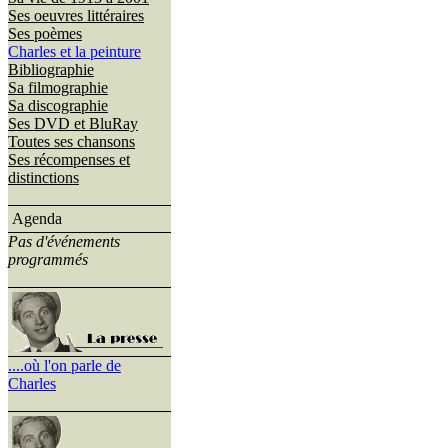
Ses oeuvres littéraires
Ses poèmes
Charles et la peinture
Bibliographie
Sa filmographie
Sa discographie
Ses DVD et BluRay
Toutes ses chansons
Ses récompenses et
distinctions
Agenda
Pas d'événements
programmés
....où l'on parle de
Charles