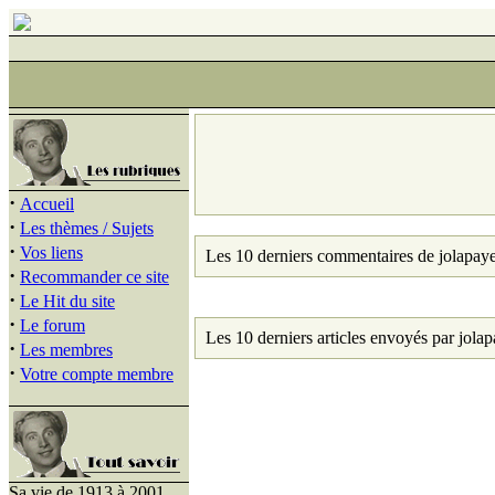
·
Accueil
·
Les thèmes / Sujets
·
Vos liens
Les 10 derniers commentaires de jolapaye
·
Recommander ce site
·
Le Hit du site
·
Le forum
Les 10 derniers articles envoyés par jolap
·
Les membres
·
Votre compte membre
Sa vie de 1913 à 2001