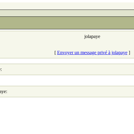
jolapaye
[
Envoyer un message privé à jolapaye
]
:
aye: