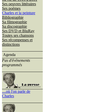
Ses oeuvres littéraires
Ses poèmes
Charles et la peinture
Bibliographie
Sa filmographie
Sa discographie
Ses DVD et BluRay
Toutes ses chansons
Ses récompenses et
distinctions
Agenda
Pas d'événements
programmés
....où l'on parle de
Charles