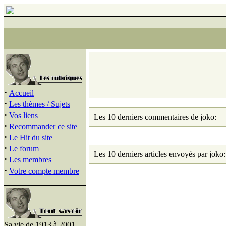
·
Accueil
·
Les thèmes / Sujets
·
Vos liens
Les 10 derniers commentaires de joko:
·
Recommander ce site
·
Le Hit du site
·
Le forum
Les 10 derniers articles envoyés par joko:
·
Les membres
·
Votre compte membre
Sa vie de 1913 à 2001