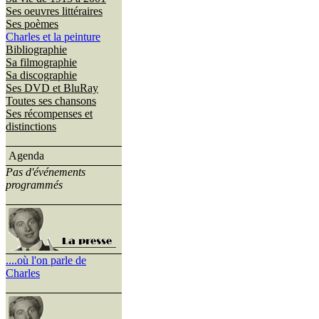
Ses oeuvres littéraires
Ses poèmes
Charles et la peinture
Bibliographie
Sa filmographie
Sa discographie
Ses DVD et BluRay
Toutes ses chansons
Ses récompenses et
distinctions
Agenda
Pas d'événements
programmés
....où l'on parle de
Charles