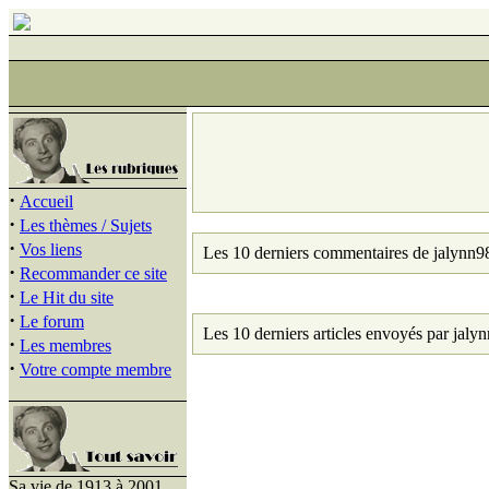
·
Accueil
·
Les thèmes / Sujets
·
Vos liens
Les 10 derniers commentaires de jalynn9
·
Recommander ce site
·
Le Hit du site
·
Le forum
Les 10 derniers articles envoyés par jaly
·
Les membres
·
Votre compte membre
Sa vie de 1913 à 2001