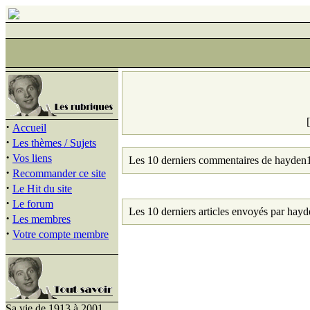
·
Accueil
·
Les thèmes / Sujets
·
Vos liens
Les 10 derniers commentaires de hayden
·
Recommander ce site
·
Le Hit du site
·
Le forum
Les 10 derniers articles envoyés par hay
·
Les membres
·
Votre compte membre
Sa vie de 1913 à 2001