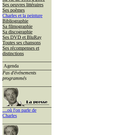
Ses oeuvres littéraires
Ses poèmes
Charles et la peinture
Bibliographie
Sa filmographie
Sa discographie
Ses DVD et BluRay
Toutes ses chansons
Ses récompenses et
distinctions
Agenda
Pas d'événements
programmés
....où l'on parle de
Charles