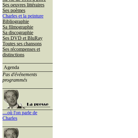
Ses oeuvres littéraires
Ses poèmes
Charles et la peinture
Bibliographie
Sa filmographie
Sa discographie
Ses DVD et BluRay
Toutes ses chansons
Ses récompenses et
distinctions
Agenda
Pas d'événements
programmés
....où l'on parle de
Charles