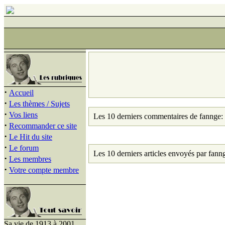
·
Accueil
·
Les thèmes / Sujets
·
Vos liens
Les 10 derniers commentaires de fannge:
·
Recommander ce site
·
Le Hit du site
·
Le forum
Les 10 derniers articles envoyés par fann
·
Les membres
·
Votre compte membre
Sa vie de 1913 à 2001