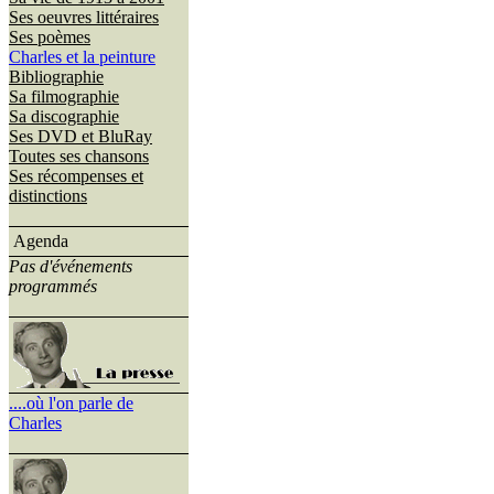
Ses oeuvres littéraires
Ses poèmes
Charles et la peinture
Bibliographie
Sa filmographie
Sa discographie
Ses DVD et BluRay
Toutes ses chansons
Ses récompenses et
distinctions
Agenda
Pas d'événements
programmés
....où l'on parle de
Charles