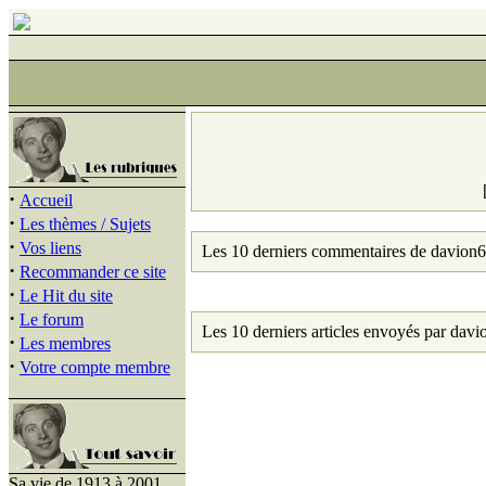
·
Accueil
·
Les thèmes / Sujets
·
Vos liens
Les 10 derniers commentaires de davion6
·
Recommander ce site
·
Le Hit du site
·
Le forum
Les 10 derniers articles envoyés par davi
·
Les membres
·
Votre compte membre
Sa vie de 1913 à 2001