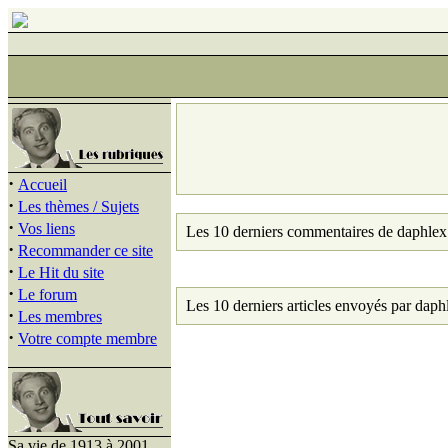
·
Accueil
·
Les thèmes / Sujets
·
Vos liens
Les 10 derniers commentaires de daphlex
·
Recommander ce site
·
Le Hit du site
·
Le forum
Les 10 derniers articles envoyés par daph
·
Les membres
·
Votre compte membre
Sa vie de 1913 à 2001