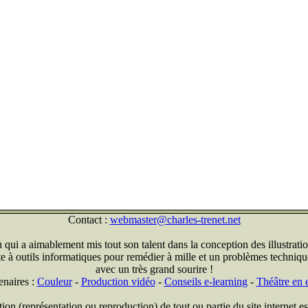
Contact :
webmaster@charles-trenet.net
qui a aimablement mis tout son talent dans la conception des illustratio
ite à outils informatiques pour remédier à mille et un problèmes technique
avec un très grand sourire !
enaires :
Couleur
-
Production vidéo
-
Conseils e-learning
-
Théâtre en e
on (représentation ou reproduction) de tout ou partie du site internet est