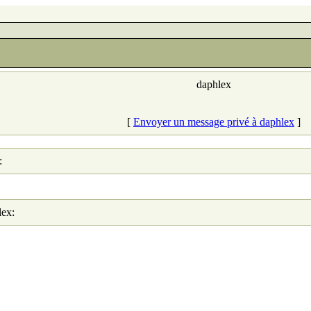
daphlex
[
Envoyer un message privé à daphlex
]
:
lex: