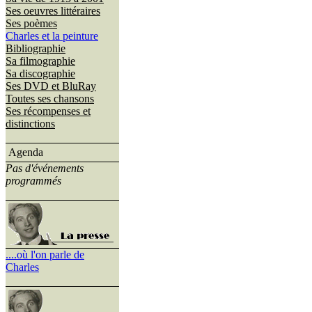
Ses oeuvres littéraires
Ses poèmes
Charles et la peinture
Bibliographie
Sa filmographie
Sa discographie
Ses DVD et BluRay
Toutes ses chansons
Ses récompenses et
distinctions
Agenda
Pas d'événements
programmés
....où l'on parle de
Charles