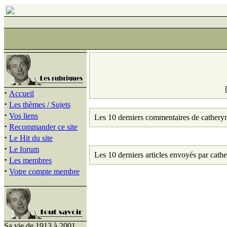
·
Accueil
·
Les thèmes / Sujets
·
Vos liens
Les 10 derniers commentaires de cathery
·
Recommander ce site
·
Le Hit du site
·
Le forum
Les 10 derniers articles envoyés par cath
·
Les membres
·
Votre compte membre
Sa vie de 1913 à 2001