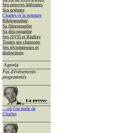
Ses oeuvres littéraires
Ses poèmes
Charles et la peinture
Bibliographie
Sa filmographie
Sa discographie
Ses DVD et BluRay
Toutes ses chansons
Ses récompenses et
distinctions
Agenda
Pas d'événements
programmés
....où l'on parle de
Charles