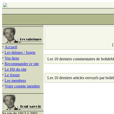
·
Accueil
·
Les thèmes / Sujets
·
Vos liens
Les 10 derniers commentaires de bolidebl
·
Recommander ce site
·
Le Hit du site
·
Le forum
Les 10 derniers articles envoyés par bolid
·
Les membres
·
Votre compte membre
Sa vie de 1913 à 2001