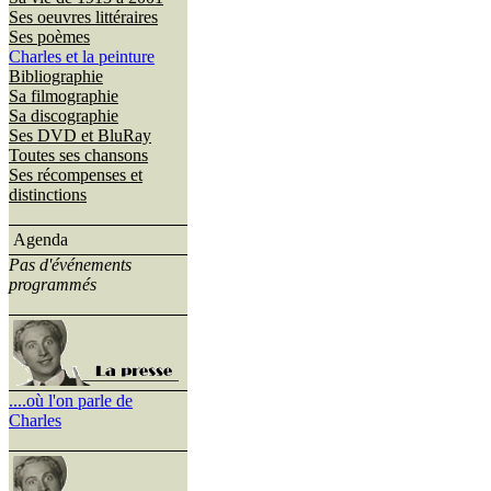
Ses oeuvres littéraires
Ses poèmes
Charles et la peinture
Bibliographie
Sa filmographie
Sa discographie
Ses DVD et BluRay
Toutes ses chansons
Ses récompenses et
distinctions
Agenda
Pas d'événements
programmés
....où l'on parle de
Charles