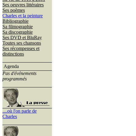
Ses oeuvres littéraires
Ses poèmes
Charles et la peinture
Bibliographie
Sa filmographie
Sa discographie
Ses DVD et BluRay
Toutes ses chansons
Ses récompenses et
distinctions
Agenda
Pas d'événements
programmés
....où l'on parle de
Charles