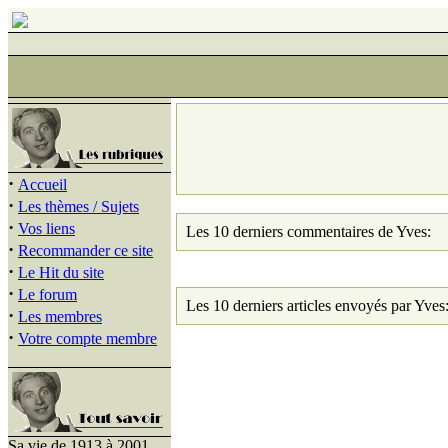
·
Accueil
·
Les thèmes / Sujets
·
Vos liens
Les 10 derniers commentaires de Yves:
·
Recommander ce site
·
Le Hit du site
·
Le forum
Les 10 derniers articles envoyés par Yves
·
Les membres
·
Votre compte membre
Sa vie de 1913 à 2001