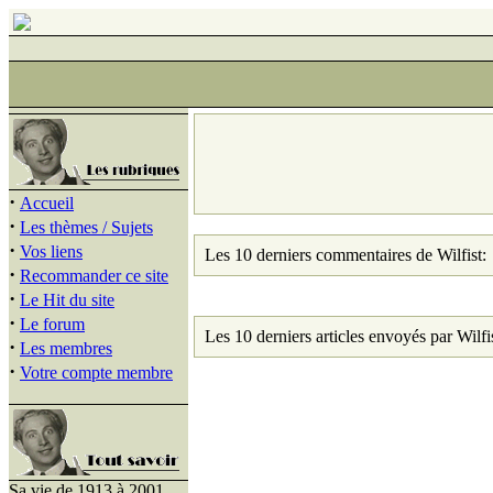
·
Accueil
·
Les thèmes / Sujets
·
Vos liens
Les 10 derniers commentaires de Wilfist:
·
Recommander ce site
·
Le Hit du site
·
Le forum
Les 10 derniers articles envoyés par Wilfis
·
Les membres
·
Votre compte membre
Sa vie de 1913 à 2001