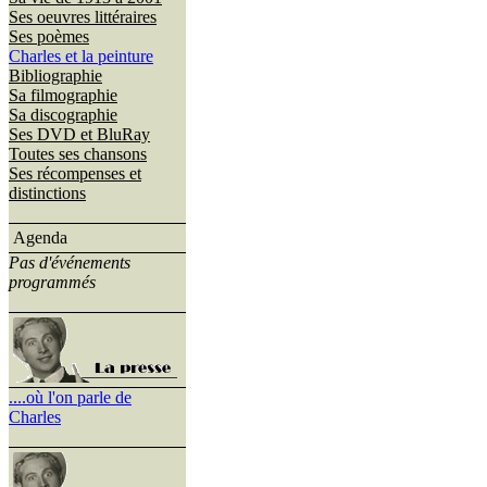
Ses oeuvres littéraires
Ses poèmes
Charles et la peinture
Bibliographie
Sa filmographie
Sa discographie
Ses DVD et BluRay
Toutes ses chansons
Ses récompenses et
distinctions
Agenda
Pas d'événements
programmés
....où l'on parle de
Charles