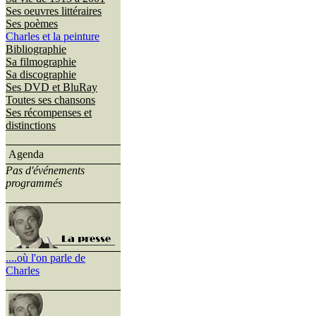
Ses oeuvres littéraires
Ses poèmes
Charles et la peinture
Bibliographie
Sa filmographie
Sa discographie
Ses DVD et BluRay
Toutes ses chansons
Ses récompenses et
distinctions
Agenda
Pas d'événements
programmés
....où l'on parle de
Charles