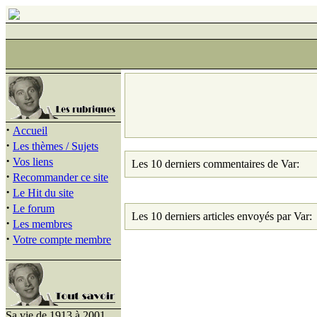
·
Accueil
·
Les thèmes / Sujets
·
Vos liens
Les 10 derniers commentaires de Var:
·
Recommander ce site
·
Le Hit du site
·
Le forum
Les 10 derniers articles envoyés par Var:
·
Les membres
·
Votre compte membre
Sa vie de 1913 à 2001